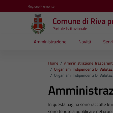
Vai ai contenuti
Vai al footer
Regione Piemonte
Comune di Riva pr
Portale Istituzionale
Amministrazione
Novità
Servi
Home
/
Amministrazione Trasparent
/
Organismi Indipendenti Di Valutaz
/
Organismi Indipendenti Di Valutaz
Amministraz
In questa pagina sono raccolte le
sono tenute a pubblicare nel propri