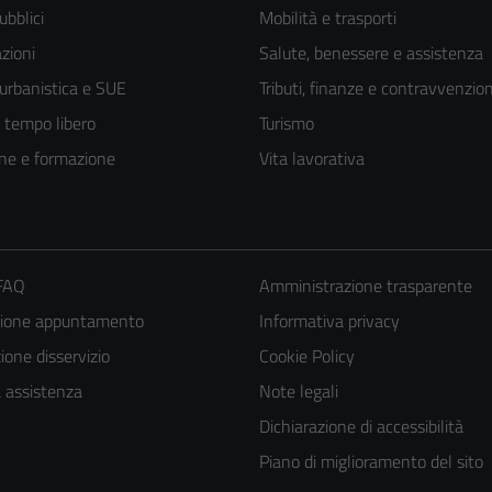
ubblici
Mobilità e trasporti
zioni
Salute, benessere e assistenza
 urbanistica e SUE
Tributi, finanze e contravvenzion
e tempo libero
Turismo
ne e formazione
Vita lavorativa
 FAQ
Amministrazione trasparente
zione appuntamento
Informativa privacy
one disservizio
Cookie Policy
Tecnici
a assistenza
Note legali
Questi cookie
Dichiarazione di accessibilità
sono necessari
Piano di miglioramento del sito
per il