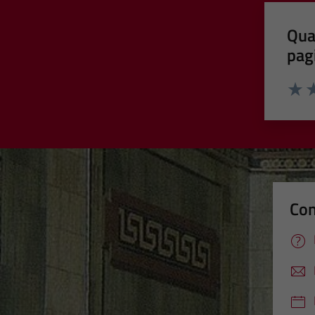
Qua
pag
Valut
Va
Con