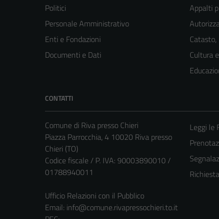
Politici
Appalti p
Personale Amministrativo
Autorizza
Enti e Fondazioni
Catasto,
Documenti e Dati
Cultura 
Educazio
CONTATTI
Comune di Riva presso Chieri
Leggi le
Piazza Parrocchia, 4 10020 Riva presso
Prenota
Chieri (TO)
Segnalazi
Codice fiscale / P. IVA: 90003890010 /
01788940011
Richiest
Ufficio Relazioni con il Pubblico
Email:
info@comune.rivapressochieri.to.it
PEC: