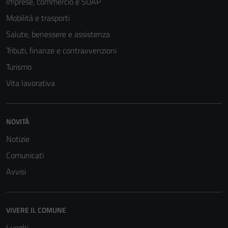
Imprese, commercio e SUAP
Mobilità e trasporti
Salute, benessere e assistenza
Tributi, finanze e contravvenzioni
Turismo
Vita lavorativa
NOVITÀ
Tecnici
Notizie
Questi cookie
sono necessari
Comunicati
per il
Avvisi
funzionamento
del sito e non
possono
VIVERE IL COMUNE
essere
disabilitati.
Luoghi