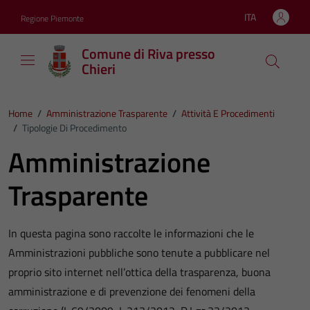
Vai ai contenuti
Vai al footer
ITA
Regione Piemonte
Lingua attiva:
Comune di Riva presso
Chieri
Home
/
Amministrazione Trasparente
/
Attività E Procedimenti
/
Tipologie Di Procedimento
Amministrazione
Trasparente
In questa pagina sono raccolte le informazioni che le
Amministrazioni pubbliche sono tenute a pubblicare nel
proprio sito internet nell’ottica della trasparenza, buona
amministrazione e di prevenzione dei fenomeni della