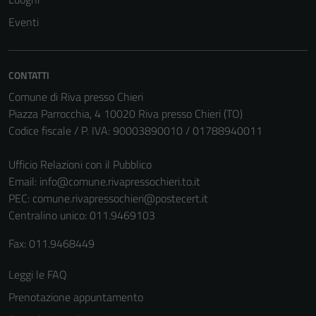
Questi cookie
Eventi
non raccolgono
informazioni
personali.
CONTATTI
Comune di Riva presso Chieri
Piazza Parrocchia, 4 10020 Riva presso Chieri (TO)
Codice fiscale / P. IVA: 90003890010 / 01788940011
Ufficio Relazioni con il Pubblico
Email:
info@comune.rivapressochieri.to.it
PEC:
comune.rivapressochieri@postecert.it
Centralino unico: 011.9469103
Fax: 011.9468449
Leggi le FAQ
Prenotazione appuntamento