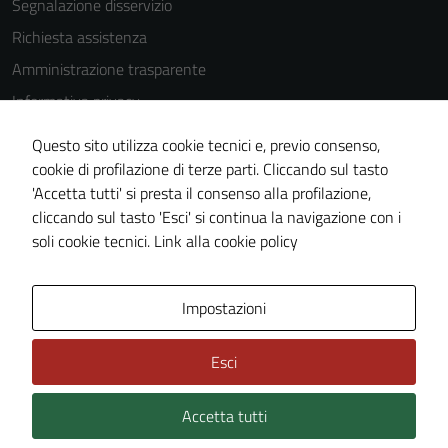
Segnalazione disservizio
Richiesta assistenza
Amministrazione trasparente
Informativa privacy
Cookie Policy
Questo sito utilizza cookie tecnici e, previo consenso,
Note legali
cookie di profilazione di terze parti. Cliccando sul tasto
'Accetta tutti' si presta il consenso alla profilazione,
Dichiarazione di accessibilità
cliccando sul tasto 'Esci' si continua la navigazione con i
Piano di miglioramento del sito
soli cookie tecnici.
Link alla cookie policy
Area Privata
Impostazioni
Esci
Accetta tutti
Credits: ©
Technical Design s.r.l.