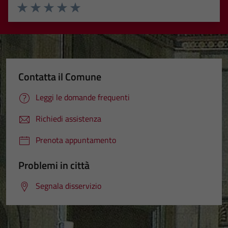
Valuta 1 stelle su 5
Valuta 2 stelle su 5
Valuta 3 stelle su 5
Valuta 4 stelle su 5
Valuta 5 stelle su 5
Contatta il Comune
Leggi le domande frequenti
Richiedi assistenza
Prenota appuntamento
Problemi in città
Segnala disservizio