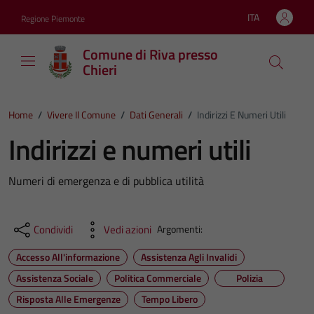
Vai ai contenuti
Vai al footer
ITA
Regione Piemonte
Lingua attiva:
Comune di Riva presso
Chieri
Home
/
Vivere Il Comune
/
Dati Generali
/
Indirizzi E Numeri Utili
Indirizzi e numeri utili
Numeri di emergenza e di pubblica utilità
Condividi
Vedi azioni
Argomenti:
Accesso All'informazione
Assistenza Agli Invalidi
Assistenza Sociale
Politica Commerciale
Polizia
Risposta Alle Emergenze
Tempo Libero