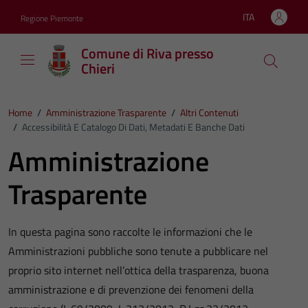
Vai ai contenuti
Vai al footer
ITA
Regione Piemonte
Lingua attiva:
Comune di Riva presso
Chieri
Home
/
Amministrazione Trasparente
/
Altri Contenuti
/
Accessibilità E Catalogo Di Dati, Metadati E Banche Dati
Amministrazione
Trasparente
In questa pagina sono raccolte le informazioni che le
Amministrazioni pubbliche sono tenute a pubblicare nel
proprio sito internet nell’ottica della trasparenza, buona
amministrazione e di prevenzione dei fenomeni della