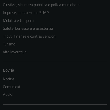
Giustizia, sicurezza pubblica e polizia municipale
Imprese, commercio e SUAP
Mobilità e trasporti
Salute, benessere e assistenza
Tributi, finanze e contravvenzioni
Turismo
Vita lavorativa
Tecnici
NOVITÀ
Questi cookie
Notizie
sono necessari
per il
Comunicati
funzionamento
Avvisi
del sito e non
possono
essere