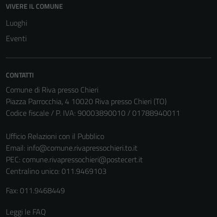
VIVERE IL COMUNE
disabilitati.
Questi cookie
Luoghi
non raccolgono
Eventi
informazioni
personali.
CONTATTI
Comune di Riva presso Chieri
Piazza Parrocchia, 4 10020 Riva presso Chieri (TO)
Codice fiscale / P. IVA: 90003890010 / 01788940011
Ufficio Relazioni con il Pubblico
Email:
info@comune.rivapressochieri.to.it
PEC:
comune.rivapressochieri@postecert.it
Centralino unico: 011.9469103
Fax: 011.9468449
Leggi le FAQ