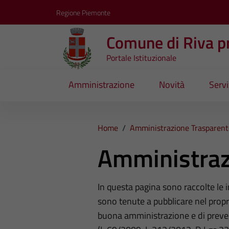
Vai ai contenuti
Vai al footer
Regione Piemonte
Comune di Riva pr
Portale Istituzionale
Amministrazione
Novità
Servi
Home
/
Amministrazione Trasparent
Amministraz
In questa pagina sono raccolte le
sono tenute a pubblicare nel propri
buona amministrazione e di preve