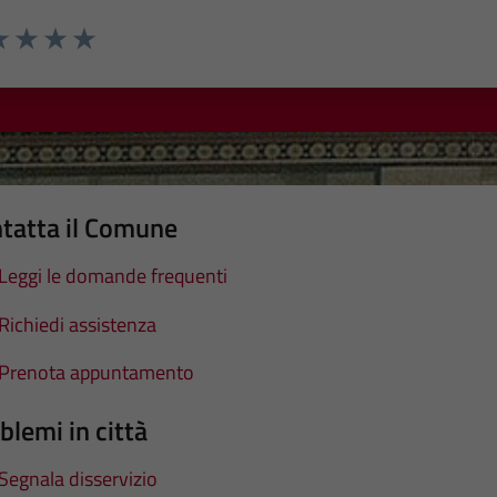
a 1 stelle su 5
luta 2 stelle su 5
Valuta 3 stelle su 5
Valuta 4 stelle su 5
Valuta 5 stelle su 5
tatta il Comune
Leggi le domande frequenti
Richiedi assistenza
Prenota appuntamento
blemi in città
Segnala disservizio