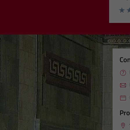
Valut
Va
Con
Pro