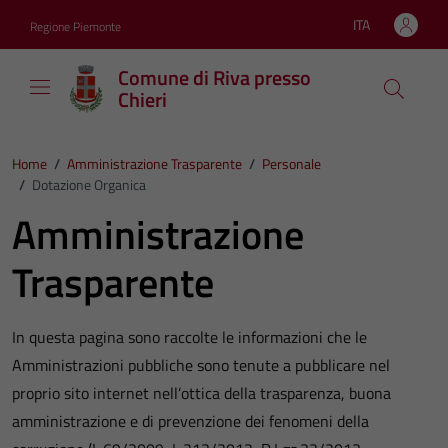
Vai ai contenuti
Vai al footer
ITA
Regione Piemonte
Lingua attiva:
Comune di Riva presso
Chieri
Home
/
Amministrazione Trasparente
/
Personale
/
Dotazione Organica
Amministrazione
Trasparente
In questa pagina sono raccolte le informazioni che le
Amministrazioni pubbliche sono tenute a pubblicare nel
proprio sito internet nell’ottica della trasparenza, buona
amministrazione e di prevenzione dei fenomeni della