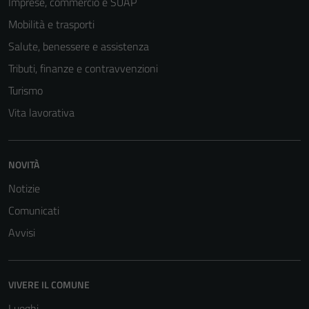
Imprese, commercio e SUAP
Mobilità e trasporti
Salute, benessere e assistenza
Tributi, finanze e contravvenzioni
Turismo
Vita lavorativa
NOVITÀ
Tecnici
Notizie
Questi cookie
sono necessari
Comunicati
per il
Avvisi
funzionamento
del sito e non
possono
VIVERE IL COMUNE
essere
disabilitati.
Luoghi