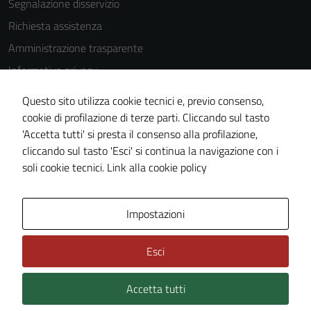
Segnalazione disservizio
Richiesta assistenza
Amministrazione trasparente
Informativa privacy
Cookie Policy
Questo sito utilizza cookie tecnici e, previo consenso,
Note legali
cookie di profilazione di terze parti. Cliccando sul tasto
'Accetta tutti' si presta il consenso alla profilazione,
Dichiarazione di accessibilità
cliccando sul tasto 'Esci' si continua la navigazione con i
Piano di miglioramento del sito
soli cookie tecnici.
Link alla cookie policy
Area Privata
Impostazioni
Esci
Accetta tutti
Credits: ©
Technical Design s.r.l.