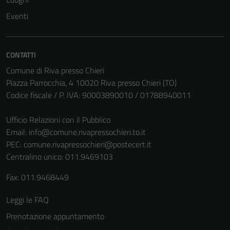
Questi cookie
Eventi
non raccolgono
informazioni
personali.
CONTATTI
Comune di Riva presso Chieri
Piazza Parrocchia, 4 10020 Riva presso Chieri (TO)
Codice fiscale / P. IVA: 90003890010 / 01788940011
Ufficio Relazioni con il Pubblico
Email:
info@comune.rivapressochieri.to.it
PEC:
comune.rivapressochieri@postecert.it
Centralino unico: 011.9469103
Fax: 011.9468449
Leggi le FAQ
Prenotazione appuntamento