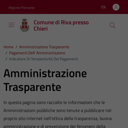
Vai ai contenuti
Vai al footer
ITA
Regione Piemonte
Lingua attiva:
Comune di Riva presso
Chieri
Home
/
Amministrazione Trasparente
/
Pagamenti Dell' Amministrazione
/
Indicatore Di Tempestività Dei Pagamenti
Amministrazione
Trasparente
In questa pagina sono raccolte le informazioni che le
Amministrazioni pubbliche sono tenute a pubblicare nel
proprio sito internet nell’ottica della trasparenza, buona
amministrazione e di prevenzione dei fenomeni della