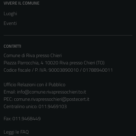
VIVERE IL COMUNE
disabilitati.
Luoghi
Questi cookie
non raccolgono
Eventi
informazioni
personali.
CONTATTI
Comune di Riva presso Chieri
Piazza Parrocchia, 4 10020 Riva presso Chieri (TO)
Codice fiscale / P. IVA: 90003890010 / 01788940011
Ufficio Relazioni con il Pubblico
Email:
info@comune.rivapressochieri.to.it
PEC:
comune.rivapressochieri@postecert.it
Centralino unico: 011.9469103
Fax: 011.9468449
Leggi le FAQ