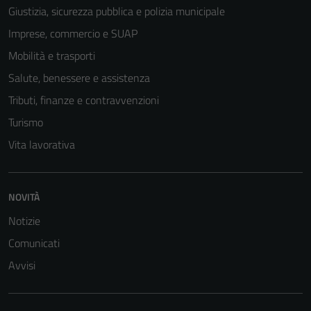
Giustizia, sicurezza pubblica e polizia municipale
Imprese, commercio e SUAP
Mobilità e trasporti
Salute, benessere e assistenza
Tributi, finanze e contravvenzioni
Turismo
Vita lavorativa
Tecnici
NOVITÀ
Questi cookie
Notizie
sono necessari
per il
Comunicati
funzionamento
Avvisi
del sito e non
possono
essere