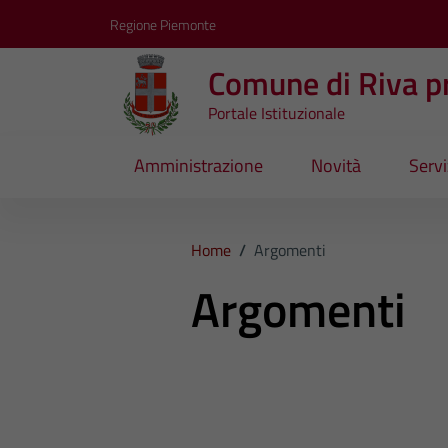
Vai ai contenuti
Vai al footer
Regione Piemonte
Comune di Riva pr
Portale Istituzionale
Amministrazione
Novità
Servi
Home
/
Argomenti
Argomenti