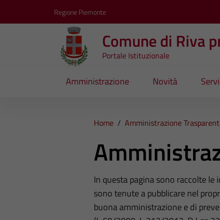
Vai ai contenuti
Vai al footer
Regione Piemonte
Comune di Riva pr
Portale Istituzionale
Amministrazione
Novità
Servi
Home
/
Amministrazione Trasparent
Amministraz
In questa pagina sono raccolte le
sono tenute a pubblicare nel propri
buona amministrazione e di preve