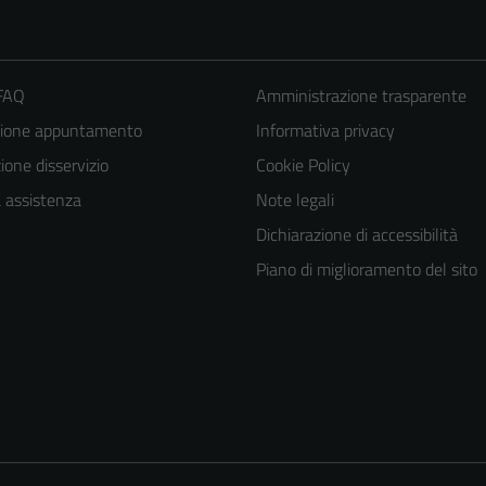
 FAQ
Amministrazione trasparente
zione appuntamento
Informativa privacy
one disservizio
Cookie Policy
a assistenza
Note legali
Dichiarazione di accessibilità
Piano di miglioramento del sito
Tecnici
Questi cookie
sono necessari
per il
funzionamento
del sito e non
possono