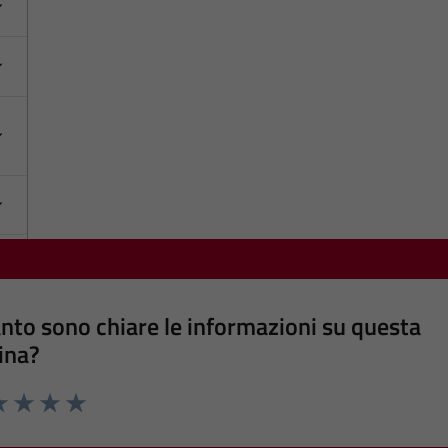
nto sono chiare le informazioni su questa
ina?
a 1 stelle su 5
luta 2 stelle su 5
Valuta 3 stelle su 5
Valuta 4 stelle su 5
Valuta 5 stelle su 5