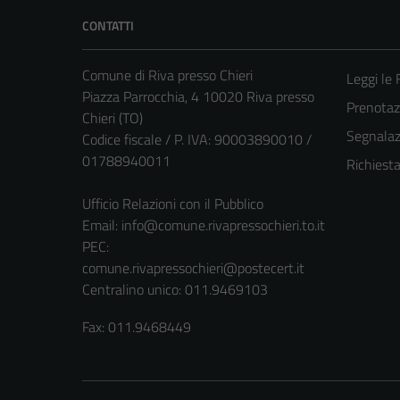
CONTATTI
Comune di Riva presso Chieri
Leggi le
Piazza Parrocchia, 4 10020 Riva presso
Prenota
Chieri (TO)
Segnalazi
Codice fiscale / P. IVA: 90003890010 /
01788940011
Richiest
Ufficio Relazioni con il Pubblico
Email:
info@comune.rivapressochieri.to.it
PEC:
comune.rivapressochieri@postecert.it
Centralino unico: 011.9469103
Fax: 011.9468449