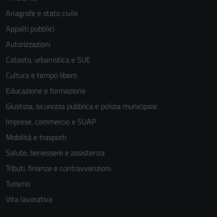
Anagrafe e stato civile
Appalti pubblici
Autorizzazioni
Catasto, urbanistica e SUE
Tecnici
Cultura e tempo libero
Questi cookie
Educazione e formazione
sono necessari
Giustizia, sicurezza pubblica e polizia municipale
per il
funzionamento
Imprese, commercio e SUAP
del sito e non
Mobilità e trasporti
possono
Salute, benessere e assistenza
essere
disabilitati.
Tributi, finanze e contravvenzioni
Questi cookie
Turismo
non raccolgono
Vita lavorativa
informazioni
personali.