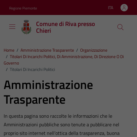
Vai ai contenuti
Vai al footer
ITA
Regione Piemonte
Lingua attiva:
Comune di Riva presso
Chieri
Home
/
Amministrazione Trasparente
/
Organizzazione
/
Titolari Di Incarichi Politici, Di Amministrazione, Di Direzione O Di
Governo
/
Titolari Di Incarichi Politici
Amministrazione
Trasparente
In questa pagina sono raccolte le informazioni che le
Amministrazioni pubbliche sono tenute a pubblicare nel
proprio sito internet nell’ottica della trasparenza, buona