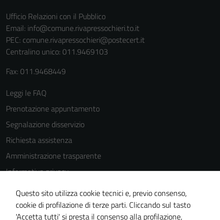
Ufficio Relazioni con il Pubblico
Email:
info@comune.rivapressochieri.to.it
PEC:
comune.rivapressochieri@postecert.it
Centralino unico: 011.9469103
Fax: 011.9468449
Leggi le FAQ
Prenotazione appuntamento
Segnalazione disservizio
Richiesta assistenza
Amministrazione trasparente
Informativa privacy
Cookie Policy
Questo sito utilizza cookie tecnici e, previo consenso,
Note legali
cookie di profilazione di terze parti. Cliccando sul tasto
'Accetta tutti' si presta il consenso alla profilazione,
Dichiarazione di accessibilità