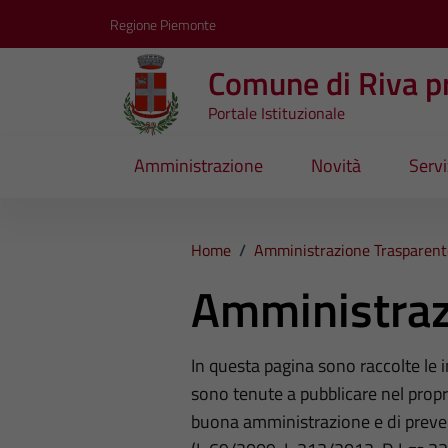
Vai ai contenuti
Vai al footer
Regione Piemonte
Comune di Riva pr
Portale Istituzionale
Amministrazione
Novità
Servi
Home
/
Amministrazione Trasparent
Amministraz
In questa pagina sono raccolte le
sono tenute a pubblicare nel propri
buona amministrazione e di preve