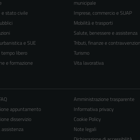
e
municipale
e stato civile
Imprese, commercio e SUAP
ubblici
Mobilità e trasporti
zioni
Salute, benessere e assistenza
 urbanistica e SUE
Tributi, finanze e contravvenzion
e tempo libero
Turismo
ne e formazione
Vita lavorativa
 FAQ
Amministrazione trasparente
zione appuntamento
Informativa privacy
one disservizio
Cookie Policy
Tecnici
Questi cookie
a assistenza
Note legali
sono necessari
Dichiarazione di accessibilità