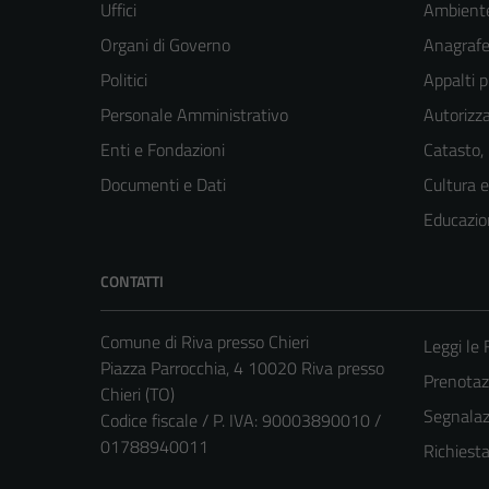
Uffici
Ambient
Organi di Governo
Anagrafe 
Politici
Appalti p
Personale Amministrativo
Autorizza
Enti e Fondazioni
Catasto,
Documenti e Dati
Cultura 
Educazio
CONTATTI
Comune di Riva presso Chieri
Leggi le
Piazza Parrocchia, 4 10020 Riva presso
Prenota
Chieri (TO)
Segnalazi
Codice fiscale / P. IVA: 90003890010 /
01788940011
Richiest