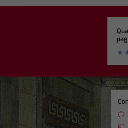
Qua
pag
Valut
Va
Con