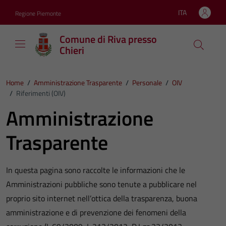
Vai ai contenuti
Vai al footer
ITA
Regione Piemonte
Lingua attiva:
Comune di Riva presso
Chieri
Home
/
Amministrazione Trasparente
/
Personale
/
OIV
/
Riferimenti (OIV)
Amministrazione
Trasparente
In questa pagina sono raccolte le informazioni che le
Amministrazioni pubbliche sono tenute a pubblicare nel
proprio sito internet nell’ottica della trasparenza, buona
amministrazione e di prevenzione dei fenomeni della