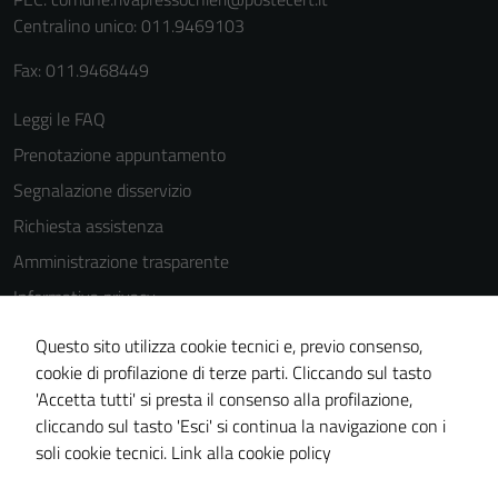
Centralino unico: 011.9469103
Fax: 011.9468449
Leggi le FAQ
Prenotazione appuntamento
Segnalazione disservizio
Richiesta assistenza
Amministrazione trasparente
Informativa privacy
Cookie Policy
Questo sito utilizza cookie tecnici e, previo consenso,
Note legali
cookie di profilazione di terze parti. Cliccando sul tasto
'Accetta tutti' si presta il consenso alla profilazione,
Dichiarazione di accessibilità
cliccando sul tasto 'Esci' si continua la navigazione con i
Piano di miglioramento del sito
soli cookie tecnici.
Link alla cookie policy