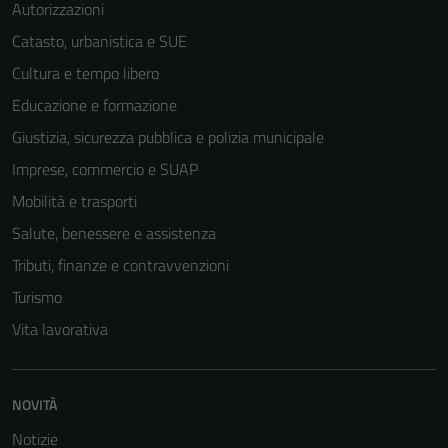
Autorizzazioni
Catasto, urbanistica e SUE
Cultura e tempo libero
Educazione e formazione
Tecnici
Giustizia, sicurezza pubblica e polizia municipale
Questi cookie
sono necessari
Imprese, commercio e SUAP
per il
Mobilità e trasporti
funzionamento
Salute, benessere e assistenza
del sito e non
possono
Tributi, finanze e contravvenzioni
essere
Turismo
disabilitati.
Vita lavorativa
Questi cookie
non raccolgono
informazioni
personali.
NOVITÀ
Notizie