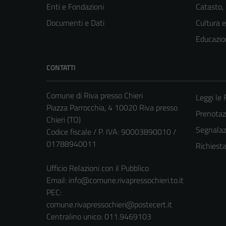
Enti e Fondazioni
Catasto,
Documenti e Dati
Cultura 
Educazio
CONTATTI
Comune di Riva presso Chieri
Leggi le
Piazza Parrocchia, 4 10020 Riva presso
Prenota
Chieri (TO)
Segnalazi
Codice fiscale / P. IVA: 90003890010 /
01788940011
Richiest
Ufficio Relazioni con il Pubblico
Email:
info@comune.rivapressochieri.to.it
PEC:
comune.rivapressochieri@postecert.it
Centralino unico: 011.9469103