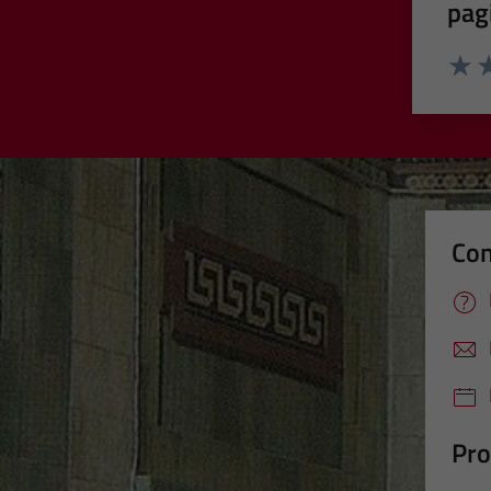
pag
Valut
Va
Con
Pro