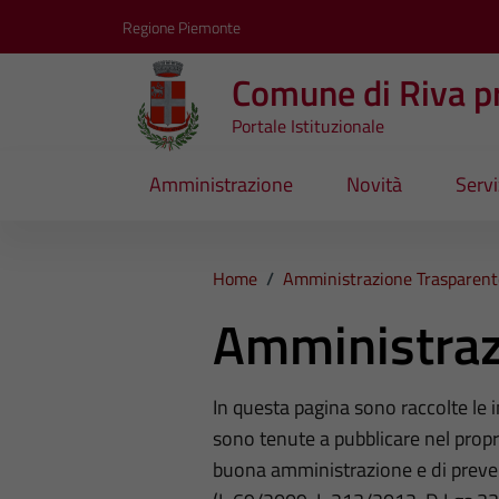
Vai ai contenuti
Vai al footer
Regione Piemonte
Comune di Riva pr
Portale Istituzionale
Amministrazione
Novità
Servi
Home
/
Amministrazione Trasparent
Amministraz
In questa pagina sono raccolte le
sono tenute a pubblicare nel propri
buona amministrazione e di preve