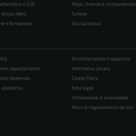
 urbanistica e SUE
Tributi, finanze e contravvenzion
e tempo libero
Turismo
ne e formazione
Vita lavorativa
 FAQ
Amministrazione trasparente
zione appuntamento
Informativa privacy
one disservizio
Cookie Policy
a assistenza
Note legali
Tecnici
Dichiarazione di accessibilità
Questi cookie
Piano di miglioramento del sito
sono necessari
per il
funzionamento