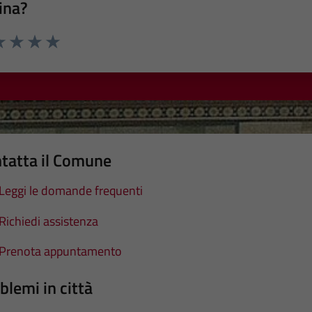
ina?
a 1 stelle su 5
luta 2 stelle su 5
Valuta 3 stelle su 5
Valuta 4 stelle su 5
Valuta 5 stelle su 5
tatta il Comune
Leggi le domande frequenti
Richiedi assistenza
Prenota appuntamento
blemi in città