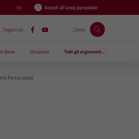
Accedi all'area personale
ITA
Lingua attiva:
Seguici su:
Cerca
o libero
Istruzione
Tutti gli argomenti...
età Partecipate)