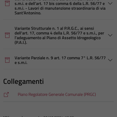
s.m.i. e dell’art. 17 bis comma 6 della L.R. 56/77 e
s.m.i. - Lavori di manutenzione straordinaria di via
Sant'Antonino.
Variante Strutturale n. 1 al P.R.G.C., ai sensi
dell'art. 17, comma 4 della L.R. 56/77 e s.m.i., per
l'adeguamento al Piano di Assetto Idrogeologico
(P.A.I.).
Variante Parziale n. 9 art. 17 comma 7° L.R. 56/77
e s.m.i.
Collegamenti
Piano Regolatore Generale Comunale (PRGC)