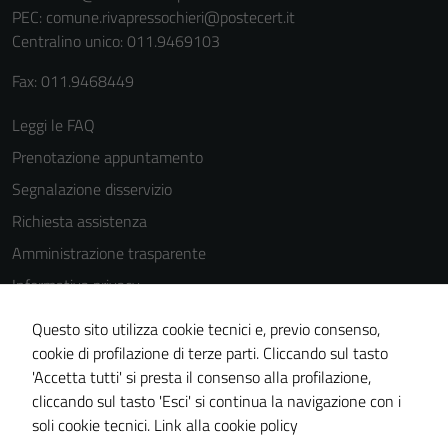
PEC:
comune.rivapressochieri@postecert.it
Centralino unico: 011.9469103
Fax: 011.9468449
Leggi le FAQ
Prenotazione appuntamento
Segnalazione disservizio
Richiesta assistenza
Amministrazione trasparente
Informativa privacy
Cookie Policy
Questo sito utilizza cookie tecnici e, previo consenso,
Note legali
cookie di profilazione di terze parti. Cliccando sul tasto
'Accetta tutti' si presta il consenso alla profilazione,
Dichiarazione di accessibilità
cliccando sul tasto 'Esci' si continua la navigazione con i
Piano di miglioramento del sito
soli cookie tecnici.
Link alla cookie policy