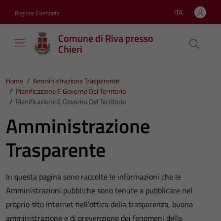
Vai ai contenuti
Vai al footer
ITA
Regione Piemonte
Lingua attiva:
Comune di Riva presso
Chieri
Home
/
Amministrazione Trasparente
/
Pianificazione E Governo Del Territorio
/
Pianificazione E Governo Del Territorio
Amministrazione
Trasparente
In questa pagina sono raccolte le informazioni che le
Amministrazioni pubbliche sono tenute a pubblicare nel
proprio sito internet nell’ottica della trasparenza, buona
amministrazione e di prevenzione dei fenomeni della