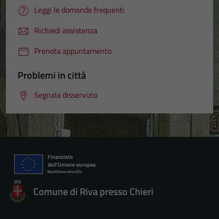
Leggi le domande frequenti
Richiedi assistenza
Prenota appuntamento
Tecnici
Questi cookie
Problemi in città
sono necessari
Segnala disservizio
per il
funzionamento
del sito e non
possono
essere
disabilitati.
Questi cookie
non raccolgono
informazioni
Comune di Riva presso Chieri
personali.