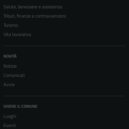
Salute, benessere e assistenza
Tributi, finanze e contravvenzioni
Turismo
Vita lavorativa
NOVITÀ
Notizie
Tecnici
Questi cookie
Comunicati
sono necessari
Avvisi
per il
funzionamento
del sito e non
VIVERE IL COMUNE
possono
essere
Luoghi
disabilitati.
Eventi
Questi cookie