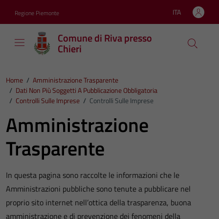
Vai ai contenuti
Vai al footer
ITA
Regione Piemonte
Lingua attiva:
Comune di Riva presso
Chieri
Home
/
Amministrazione Trasparente
/
Dati Non Più Soggetti A Pubblicazione Obbligatoria
/
Controlli Sulle Imprese
/
Controlli Sulle Imprese
Amministrazione
Trasparente
In questa pagina sono raccolte le informazioni che le
Amministrazioni pubbliche sono tenute a pubblicare nel
proprio sito internet nell’ottica della trasparenza, buona
amministrazione e di prevenzione dei fenomeni della