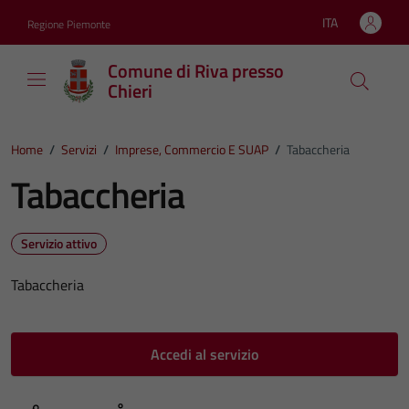
Vai ai contenuti
Vai al footer
ITA
Regione Piemonte
Lingua attiva:
Comune di Riva presso
Chieri
Home
/
Servizi
/
Imprese, Commercio E SUAP
/
Tabaccheria
Tabaccheria
Servizio attivo
Tabaccheria
Accedi al servizio