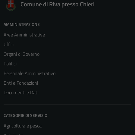
per il
Comune di Riva presso Chieri
funzionamento
del sito e non
possono
AMMINISTRAZIONE
essere
Aree Amministrative
disabilitati.
Uffici
Questi cookie
non raccolgono
Organi di Governo
informazioni
Politici
personali.
Personale Amministrativo
Enti e Fondazioni
Documenti e Dati
CATEGORIE DI SERVIZIO
Agricoltura e pesca