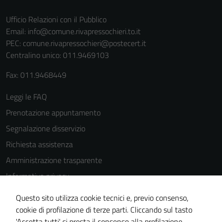
Ufficio Relazioni con il Pubblico
Email:
info@comune.rivapressochieri.to.it
PEC:
comune.rivapressochieri@postecert.it
Centralino unico: 011.9469103
Fax: 011.9468449
Leggi le FAQ
Prenotazione appuntamento
Segnalazione disservizio
Richiesta assistenza
Amministrazione trasparente
Informativa privacy
Cookie Policy
Questo sito utilizza cookie tecnici e, previo consenso,
Note legali
cookie di profilazione di terze parti. Cliccando sul tasto
'Accetta tutti' si presta il consenso alla profilazione,