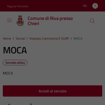
Vai ai contenuti
Vai al footer
ITA
Regione Piemonte
Lingua attiva:
Comune di Riva presso
Chieri
Home
/
Servizi
/
Imprese, Commercio E SUAP
/
MOCA
MOCA
Servizio attivo
MOCA
Accedi al servizio