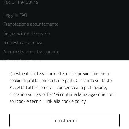
Fax: 011.9468449
Leggi le FAQ
Prenotazione appuntamento
Segnalazione disservizio
Richiesta assistenza
Amministrazione trasparente
Informativa privacy
Cookie Policy
Questo sito utilizza cookie tecnici e, previo consenso,
Note legali
cookie di profilazione di terze parti. Cliccando sul tasto
'Accetta tutti' si presta il consenso alla profilazione,
Dichiarazione di accessibilità
cliccando sul tasto 'Esci' si continua la navigazione con i
Piano di miglioramento del sito
soli cookie tecnici.
Link alla cookie policy
Area Privata
Impostazioni