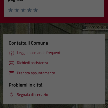
Valuta 1 stelle su 5
Valuta 2 stelle su 5
Valuta 3 stelle su 5
Valuta 4 stelle su 5
Valuta 5 stelle su 5
Contatta il Comune
Leggi le domande frequenti
Tecnici
Questi cookie
Richiedi assistenza
sono necessari
per il
Prenota appuntamento
funzionamento
del sito e non
Problemi in città
possono
essere
Segnala disservizio
disabilitati.
Questi cookie