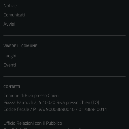
Notizie
Comunicati
Avvisi
Tecnici
Questi cookie
VIVERE IL COMUNE
sono necessari
Luoghi
per il
funzionamento
Eventi
del sito e non
possono
essere
CONTATTI
disabilitati.
Comune di Riva presso Chieri
Questi cookie
Piazza Parrocchia, 4 10020 Riva presso Chieri (TO)
non raccolgono
Codice fiscale / P. IVA: 90003890010 / 01788940011
informazioni
personali.
Ufficio Relazioni con il Pubblico