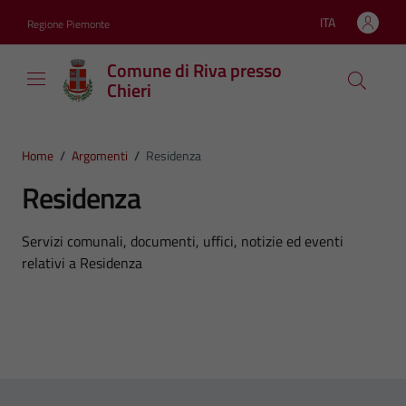
Vai ai contenuti
Vai al footer
ITA
Regione Piemonte
Lingua attiva:
Comune di Riva presso
Chieri
Home
/
Argomenti
/
Residenza
Residenza
Dettagli dell'argomento
Servizi comunali, documenti, uffici, notizie ed eventi
relativi a Residenza