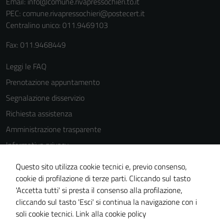
Email:
info@comune.rivapressochieri.to.it
PEC:
comune.rivapressochieri@postecert.it
Centralino unico: 011.9469103
Fax: 011.9468449
Leggi le FAQ
Prenotazione appuntamento
Segnalazione disservizio
Richiesta assistenza
Amministrazione trasparente
Informativa privacy
Cookie Policy
Questo sito utilizza cookie tecnici e, previo consenso,
Note legali
cookie di profilazione di terze parti. Cliccando sul tasto
'Accetta tutti' si presta il consenso alla profilazione,
Dichiarazione di accessibilità
cliccando sul tasto 'Esci' si continua la navigazione con i
Piano di miglioramento del sito
soli cookie tecnici.
Link alla cookie policy