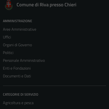
per il
Comune di Riva presso Chieri
funzionamento
del sito e non
possono
AMMINISTRAZIONE
essere
Aree Amministrative
disabilitati.
Uffici
Questi cookie
non raccolgono
Organi di Governo
informazioni
Politici
personali.
Personale Amministrativo
Enti e Fondazioni
Documenti e Dati
CATEGORIE DI SERVIZIO
Agricoltura e pesca