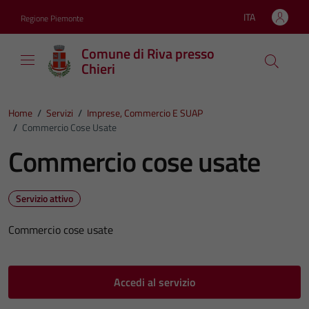
Vai ai contenuti
Vai al footer
ITA
Regione Piemonte
Lingua attiva:
Comune di Riva presso
Chieri
Home
/
Servizi
/
Imprese, Commercio E SUAP
/
Commercio Cose Usate
Commercio cose usate
Servizio attivo
Commercio cose usate
Accedi al servizio