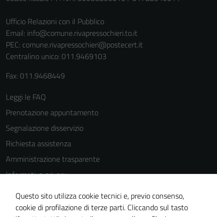
Ufficio Relazioni con il Pubblico
Email:
info@comune.rivapressochieri.to.it
PEC:
comune.rivapressochieri@postecert.it
Centralino unico: 011.9469103
Fax: 011.9468449
Leggi le FAQ
Prenotazione appuntamento
Segnalazione disservizio
Richiesta assistenza
Amministrazione trasparente
Informativa privacy
Cookie Policy
Questo sito utilizza cookie tecnici e, previo consenso,
Note legali
cookie di profilazione di terze parti. Cliccando sul tasto