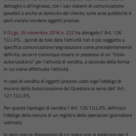
dettaglio o all’ingrosso, con i vari sistemi di comunicazione
possibili o anche al domicilio del cliente; sulle aree pubbliche è
però vietato vendere oggetti preziosi.
Il
D.Lgs. 25 novembre 2016 n. 222
ha abrogato l’ Art. 126
T.U.L.P.S. , quindi da tale data l’attività non è più soggetta a
specifica comunicazione/segnalazione come precedentemente
definito; occorre comunque essere in possesso di un “titolo
autorizzatorio” per l’attività di vendita, a seconda della forma
in cui viene effettuata l’attività.
In caso di vendita di oggetti preziosi usati vige l’obbligo di
munirsi della Autorizzazione del Questore ai sensi dell’ Art.
127 T.U.L.P.S. .
Per queste tipologie di vendita l’ Art. 126 T.U.L.P.S. definisce
l’obbligo della tenuta di un registro delle operazioni giornaliere
vidimato.
In ogni caso le disposizioni di cui sopra non si applicano per il