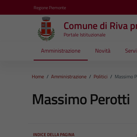
Vai ai contenuti
Vai al footer
Regione Piemonte
Comune di Riva pr
Portale Istituzionale
Amministrazione
Novità
Servi
Home
/
Amministrazione
/
Politici
/
Massimo P
Massimo Perotti
INDICE DELLA PAGINA