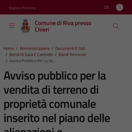
Vai ai contenuti
Vai al footer
ITA
Regione Piemonte
Lingua attiva:
Comune di Riva presso
Chieri
Home
/
Amministrazione
/
Documenti E Dati
/
Bandi Di Gara E Contratti
/
Bandi Terminati
/
Avviso Pubblico Per La Ve...
Avviso pubblico per la
vendita di terreno di
proprietà comunale
inserito nel piano delle
alienazioni e