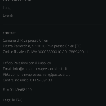
Luoghi
Tecnici
Eventi
Questi cookie
sono necessari
per il
CONTATTI
funzionamento
del sito e non
Comune di Riva presso Chieri
possono
Piazza Parrocchia, 4 10020 Riva presso Chieri (TO)
essere
Codice fiscale / P. IVA: 90003890010 / 01788940011
disabilitati.
Questi cookie
Ufficio Relazioni con il Pubblico
non raccolgono
Email:
info@comune.rivapressochieri.to.it
informazioni
PEC:
comune.rivapressochieri@postecert.it
personali.
Centralino unico: 011.9469103
Fax: 011.9468449
Leggi le FAQ