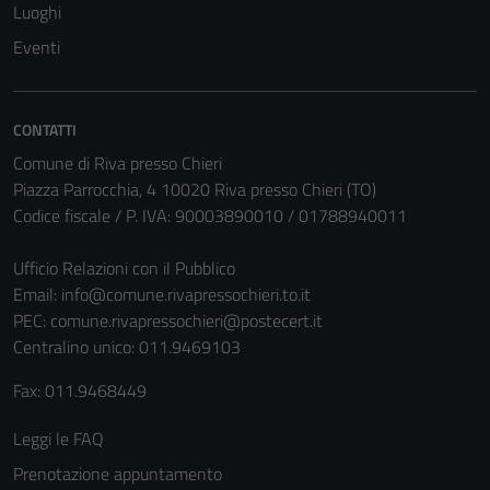
Luoghi
Tecnici
Eventi
Questi cookie
sono necessari
per il
CONTATTI
funzionamento
Comune di Riva presso Chieri
del sito e non
Piazza Parrocchia, 4 10020 Riva presso Chieri (TO)
possono
Codice fiscale / P. IVA: 90003890010 / 01788940011
essere
disabilitati.
Ufficio Relazioni con il Pubblico
Questi cookie
Email:
info@comune.rivapressochieri.to.it
non raccolgono
PEC:
comune.rivapressochieri@postecert.it
informazioni
Centralino unico: 011.9469103
personali.
Fax: 011.9468449
Leggi le FAQ
Prenotazione appuntamento