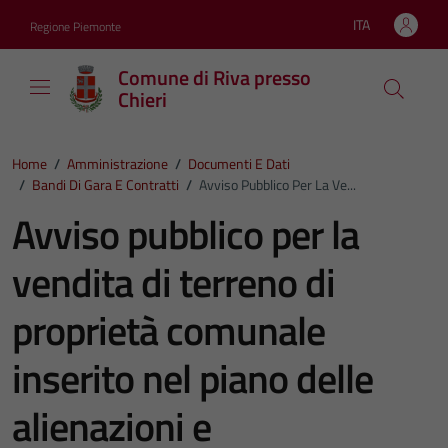
Vai ai contenuti
Vai al footer
ITA
Regione Piemonte
Lingua attiva:
Comune di Riva presso
Chieri
Home
/
Amministrazione
/
Documenti E Dati
/
Bandi Di Gara E Contratti
/
Avviso Pubblico Per La Ve...
Avviso pubblico per la
vendita di terreno di
proprietà comunale
inserito nel piano delle
alienazioni e