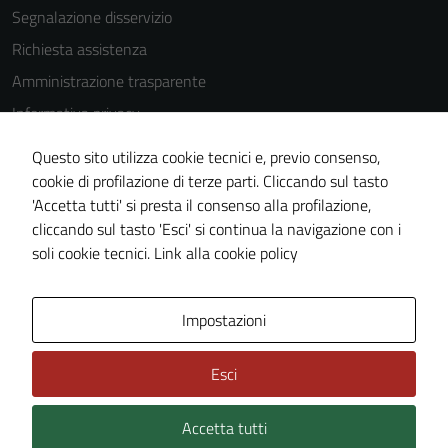
Segnalazione disservizio
Richiesta assistenza
Amministrazione trasparente
Informativa privacy
Cookie Policy
Questo sito utilizza cookie tecnici e, previo consenso,
Note legali
cookie di profilazione di terze parti. Cliccando sul tasto
'Accetta tutti' si presta il consenso alla profilazione,
Dichiarazione di accessibilità
cliccando sul tasto 'Esci' si continua la navigazione con i
Piano di miglioramento del sito
soli cookie tecnici.
Link alla cookie policy
Area Privata
Impostazioni
Esci
Accetta tutti
Credits: ©
Technical Design s.r.l.