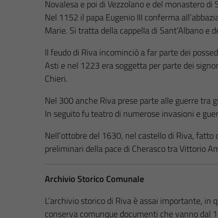
Novalesa e poi di Vezzolano e del monastero di 
Nel 1152 il papa Eugenio III conferma all’abbazia
Marie. Si tratta della cappella di Sant’Albano e d
Il feudo di Riva incominciò a far parte dei possed
Asti e nel 1223 era soggetta per parte dei signor
Chieri.
Nel 300 anche Riva prese parte alle guerre tra gu
In seguito fu teatro di numerose invasioni e guerr
Nell’ottobre del 1630, nel castello di Riva, fatt
preliminari della pace di Cherasco tra Vittorio A
Archivio Storico Comunale
L’archivio storico di Riva è assai importante, in 
conserva comunque documenti che vanno dal 1550