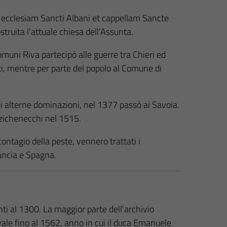
ppa ecclesiam Sancti Albani et cappellam Sancte
struita l’attuale chiesa dell’Assunta.
omuni Riva partecipò alle guerre tra Chieri ed
sti, mentre per parte del popolo al Comune di
 di alterne dominazioni, nel 1377 passò ai Savoia.
anzichenecchi nel 1515.
ontagio della peste, vennero trattati i
rancia e Spagna.
enti al 1300. La maggior parte dell’archivio
le fino al 1562, anno in cui il duca Emanuele