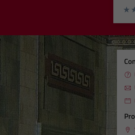
Valut
Va
Con
Pro