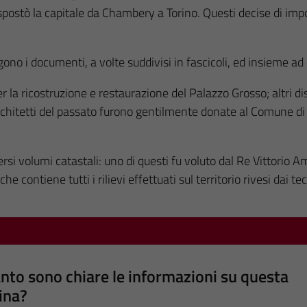
 spostò la capitale da Chambery a Torino. Questi decise di imporr
gono i documenti, a volte suddivisi in fascicoli, ed insieme ad
er la ricostruzione e restaurazione del Palazzo Grosso; altri di
rchitetti del passato furono gentilmente donate al Comune di 
si volumi catastali: uno di questi fu voluto dal Re Vittorio Am
contiene tutti i rilievi effettuati sul territorio rivesi dai tecn
nto sono chiare le informazioni su questa
ina?