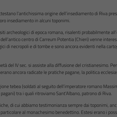
tano l’antichissima origine dell’insediamento di Riva presso 
l loro insediamento in alcuni toponimi.
i siti archeologici di epoca romana, risalenti probabilmente al
ssi dell’antico centro di Carreum Potentia (Chieri) venne inte
ci di necropoli e di tombe e sono ancora evidenti nella carto
tà del IV sec. si assiste alla diffusione del cristianesimo. 
rano ancora radicate le pratiche pagane, la politica ecclesia
 legione tebea (soldati al seguito dell’imperatore romano Mass
ici pagani) tra i quali ritroviamo Sant’Albano, patrono di Riva.
riche, di cui abbiamo testimonianza sempre dai toponimi, anch
particolare al monachesimo benedettino. Estesi erano i posse