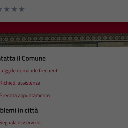
a 1 stelle su 5
luta 2 stelle su 5
Valuta 3 stelle su 5
Valuta 4 stelle su 5
Valuta 5 stelle su 5
tatta il Comune
Leggi le domande frequenti
Richiedi assistenza
Prenota appuntamento
blemi in città
Segnala disservizio