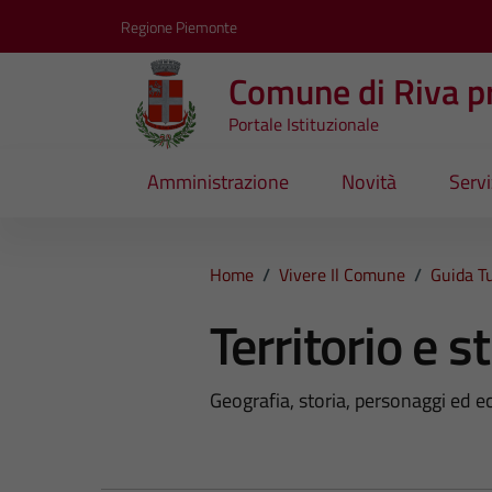
Vai ai contenuti
Vai al footer
Regione Piemonte
Comune di Riva pr
Portale Istituzionale
Amministrazione
Novità
Servi
Home
/
Vivere Il Comune
/
Guida Tu
Territorio e s
Geografia, storia, personaggi ed e