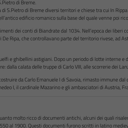
S.Pietro di Breme.
 di S.Pietro di Breme diversi territori e chiese tra cui In Ri
ell’antico edificio romanico sulla base del quale venne poi rico
imenti dei conti di Biandrate dal 1034. Nell’epoca dei liberi c
i De Ripa, che controllavano parte del territorio rivese, ad A
elfi e ghibellini astigiani. Dopo un periodo di lotte interne e
e: dalla calata delle truppe di Carlo VIII, alle scorrerie dei L
o costruire da Carlo Emanuele I di Savoia, rimasto immune dal c
medeo I, il cardinale Mazarino e gli ambasciatori di Austria, F
quanto molto ricco di documenti antichi, alcuni dei quali risal
 al 1900. Questi documenti furono scritti in latino medieva