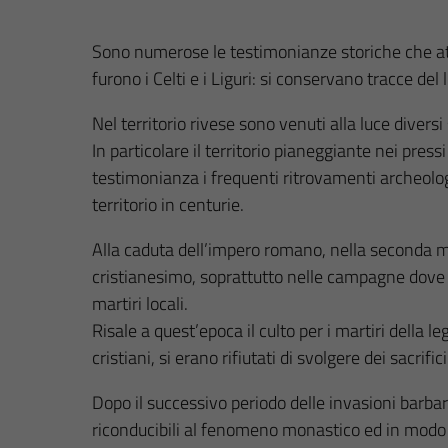
Sono numerose le testimonianze storiche che attes
furono i Celti e i Liguri: si conservano tracce de
Nel territorio rivese sono venuti alla luce divers
In particolare il territorio pianeggiante nei pre
testimonianza i frequenti ritrovamenti archeologi
territorio in centurie.
Alla caduta dell’impero romano, nella seconda me
cristianesimo, soprattutto nelle campagne dove e
martiri locali.
Risale a quest’epoca il culto per i martiri della
cristiani, si erano rifiutati di svolgere dei sacrif
Dopo il successivo periodo delle invasioni barba
riconducibili al fenomeno monastico ed in modo 