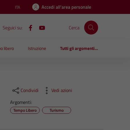
Accedi all'area personale
ITA
Lingua attiva:
Seguici su:
Cerca
o libero
Istruzione
Tutti gli argomenti...
Condividi
Vedi azioni
Argomenti:
Tempo Libero
Turismo