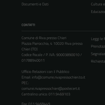
Documenti e Dati
Cultura 
Educazio
CONTATTI
Comune di Riva presso Chieri
Leggi le
Piazza Parrocchia, 4 10020 Riva presso
Prenota
Chieri (TO)
Segnalazi
Codice fiscale / P. IVA: 90003890010 /
01788940011
Richiest
Ufficio Relazioni con il Pubblico
Email:
info@comune.rivapressochieri.to.it
PEC:
comune.rivapressochieri@postecert.it
Centralino unico: 011.9469103
Fax: 011.9468449