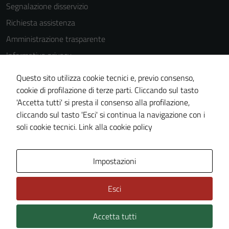
Segnalazione disservizio
Tecnici
Richiesta assistenza
Questi cookie
Amministrazione trasparente
sono necessari
per il
Informativa privacy
funzionamento
Cookie Policy
Questo sito utilizza cookie tecnici e, previo consenso,
del sito e non
Note legali
cookie di profilazione di terze parti. Cliccando sul tasto
possono
'Accetta tutti' si presta il consenso alla profilazione,
essere
Dichiarazione di accessibilità
cliccando sul tasto 'Esci' si continua la navigazione con i
disabilitati.
Piano di miglioramento del sito
soli cookie tecnici.
Link alla cookie policy
Questi cookie
non raccolgono
informazioni
Area Privata
Impostazioni
personali.
Esci
Accetta tutti
Credits: ©
Technical Design s.r.l.