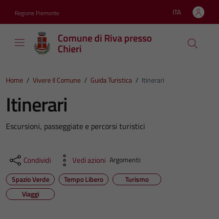
Vai ai contenuti
Vai al footer
ITA
Regione Piemonte
Lingua attiva:
Comune di Riva presso
Chieri
Home
/
Vivere Il Comune
/
Guida Turistica
/
Itinerari
Itinerari
Escursioni, passeggiate e percorsi turistici
Condividi
Vedi azioni
Argomenti:
Spazio Verde
Tempo Libero
Turismo
Viaggi