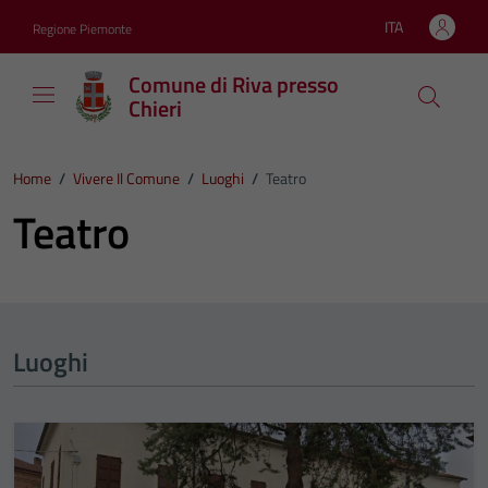
Vai ai contenuti
Vai al footer
ITA
Regione Piemonte
Lingua attiva:
Comune di Riva presso
Chieri
Home
/
Vivere Il Comune
/
Luoghi
/
Teatro
Teatro
Luoghi