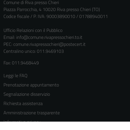
Comune di Riva presso Chieri
Piazza Parrocchia, 4 10020 Riva presso Chieri (TO)
Codice fiscale / P. IVA: 90003890010 / 01788940011
Ufficio Relazioni con il Pubblico
Email:
info@comune.rivapressochieri.to.it
PEC:
comune.rivapressochieri@postecert.it
Centralino unico: 011.9469103
Fax: 011.9468449
Leggi le FAQ
Prenotazione appuntamento
Segnalazione disservizio
Richiesta assistenza
Amministrazione trasparente
Tecnici
Informativa privacy
Questi cookie