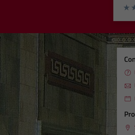
Valut
Va
Con
Pro