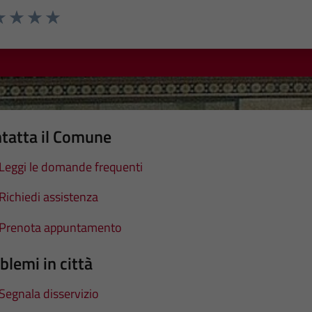
a 1 stelle su 5
luta 2 stelle su 5
Valuta 3 stelle su 5
Valuta 4 stelle su 5
Valuta 5 stelle su 5
tatta il Comune
Leggi le domande frequenti
Richiedi assistenza
Prenota appuntamento
blemi in città
Segnala disservizio