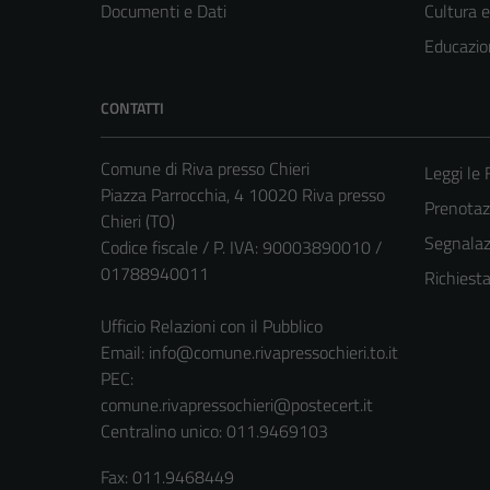
Documenti e Dati
Cultura 
Educazio
CONTATTI
Comune di Riva presso Chieri
Leggi le
Piazza Parrocchia, 4 10020 Riva presso
Prenota
Chieri (TO)
Segnalazi
Codice fiscale / P. IVA: 90003890010 /
01788940011
Richiest
Ufficio Relazioni con il Pubblico
Email:
info@comune.rivapressochieri.to.it
PEC:
comune.rivapressochieri@postecert.it
Centralino unico: 011.9469103
Fax: 011.9468449