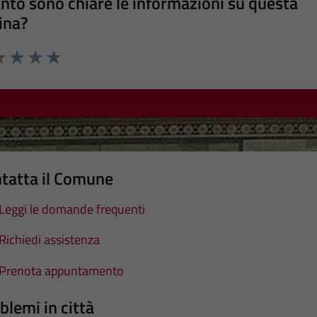
nto sono chiare le informazioni su questa
ina?
a 1 stelle su 5
luta 2 stelle su 5
Valuta 3 stelle su 5
Valuta 4 stelle su 5
Valuta 5 stelle su 5
tatta il Comune
Leggi le domande frequenti
Richiedi assistenza
Prenota appuntamento
blemi in città