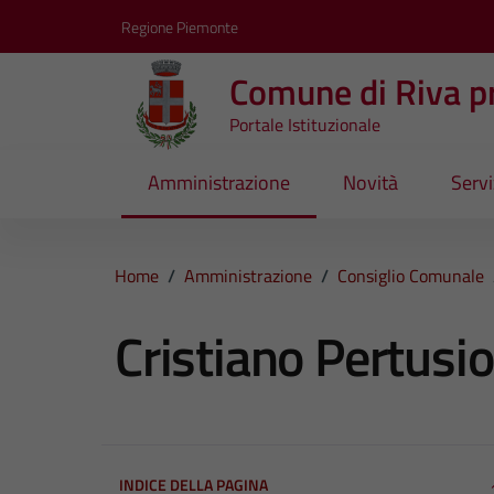
Vai ai contenuti
Vai al footer
Regione Piemonte
Comune di Riva pr
Portale Istituzionale
Amministrazione
Novità
Servi
Home
/
Amministrazione
/
Consiglio Comunale
Cristiano Pertusio
INDICE DELLA PAGINA