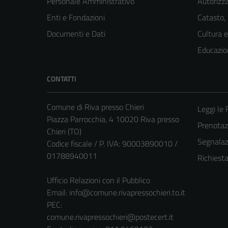
Personale Amministrativo
Autorizza
Enti e Fondazioni
Catasto,
Documenti e Dati
Cultura 
Educazio
CONTATTI
Comune di Riva presso Chieri
Leggi le
Piazza Parrocchia, 4 10020 Riva presso
Prenota
Chieri (TO)
Segnalazi
Codice fiscale / P. IVA: 90003890010 /
01788940011
Richiest
Ufficio Relazioni con il Pubblico
Email:
info@comune.rivapressochieri.to.it
PEC:
comune.rivapressochieri@postecert.it