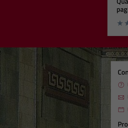
Qua
pag
Valut
Va
Con
Pro