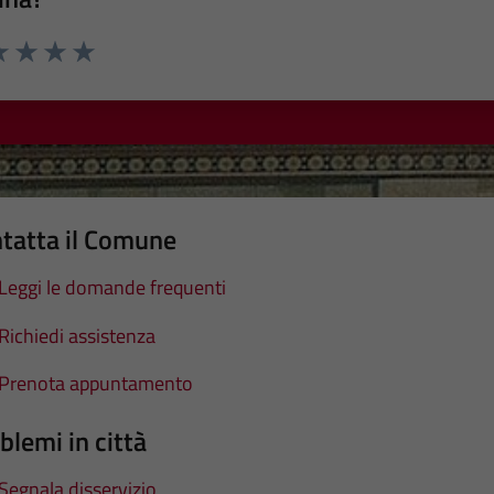
a 1 stelle su 5
luta 2 stelle su 5
Valuta 3 stelle su 5
Valuta 4 stelle su 5
Valuta 5 stelle su 5
tatta il Comune
Leggi le domande frequenti
Richiedi assistenza
Prenota appuntamento
blemi in città
Segnala disservizio