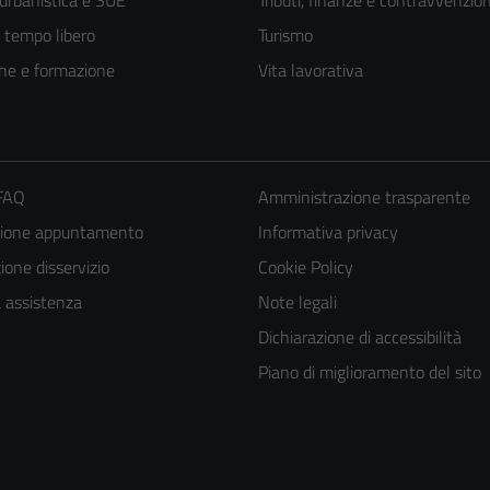
 urbanistica e SUE
Tributi, finanze e contravvenzion
e tempo libero
Turismo
ne e formazione
Vita lavorativa
 FAQ
Amministrazione trasparente
zione appuntamento
Informativa privacy
one disservizio
Cookie Policy
a assistenza
Note legali
Dichiarazione di accessibilità
Tecnici
Piano di miglioramento del sito
Questi cookie
sono necessari
per il
funzionamento