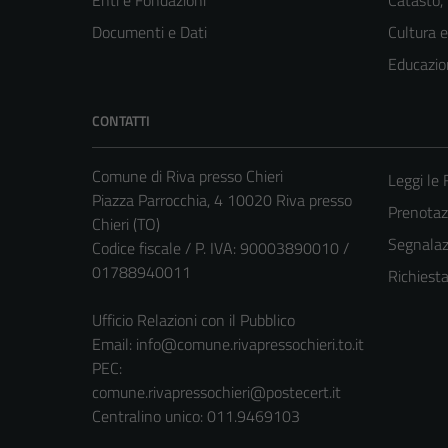
Enti e Fondazioni
Catasto,
Documenti e Dati
Cultura 
Educazio
CONTATTI
Comune di Riva presso Chieri
Leggi le
Piazza Parrocchia, 4 10020 Riva presso
Prenota
Chieri (TO)
Segnalazi
Codice fiscale / P. IVA: 90003890010 /
01788940011
Richiest
Ufficio Relazioni con il Pubblico
Email:
info@comune.rivapressochieri.to.it
PEC:
comune.rivapressochieri@postecert.it
Centralino unico: 011.9469103