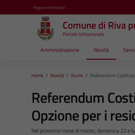
Vai ai contenuti
Vai al footer
Regione Piemonte
Comune di Riva pr
Portale Istituzionale
Amministrazione
Novità
Servi
Home
/
Novità
/
Avvisi
/
Referendum Costituzio
Referendum Costi
Opzione per i resi
Nel prossimo mese di marzo, domenica 22 e lu