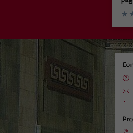
Valut
Va
Con
Pro