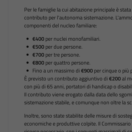
Per le famiglie la cui abitazione principale è stat
contributo per l'autonoma sistemazione. L'ammon
componenti del nucleo familiare:
€400
per nuclei monofamiliari.
€500
per due persone.
€700
per tre persone.
€800
per quattro persone.
Fino a un massimo di
€900
per cinque o più 
È previsto un contributo aggiuntivo di
€200
al m
con più di 65 anni, portatori di handicap o disabil
Il contributo viene erogato dalla data dello sgomb
sistemazione stabile, e comunque non oltre la s
Inoltre, sono state stabilite delle misure di soste
economiche e produttive colpite. Il Commissario 
risorse necessarie, con i seguenti massimali di c