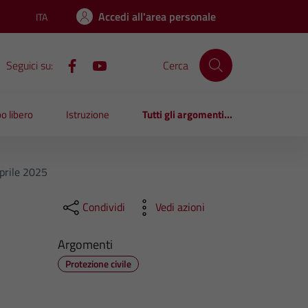
Accedi all'area personale
ITA
Lingua attiva:
Seguici su:
Cerca
o libero
Istruzione
Tutti gli argomenti...
prile 2025
Condividi
Vedi azioni
Argomenti
Protezione civile