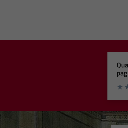
Qua
pag
Valut
Va