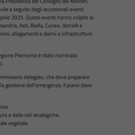
la Presidenza del Consiglio dei Ministri,
ivile a seguito degli eccezionali eventi
aprile 2025. Questi eventi hanno colpito la
andria, Asti, Biella, Cuneo, Vercelli e
ni, allagamenti e danni a infrastrutture
 Regione Piemonte è stato nominato
o.
Commissario delegato, che deve preparare
 la gestione dell'emergenza. Il piano deve
one.
ture e delle reti strategiche.
iale vegetale.