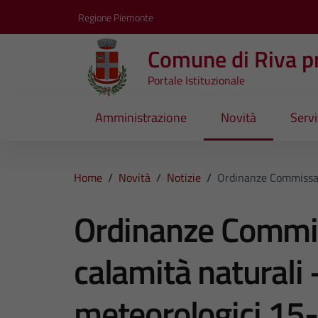
Vai ai contenuti
Vai al footer
Regione Piemonte
Comune di Riva pr
Portale Istituzionale
Amministrazione
Novità
Servi
Home
/
Novità
/
Notizie
/
Ordinanze Commissari
Ordinanze Commiss
calamità naturali 
meteorologici 15-