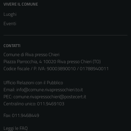
VIVERE IL COMUNE
Luoghi
Tecnici
Questi cookie
Eventi
sono necessari
per il
funzionamento
CONTATTI
del sito e non
Comune di Riva presso Chieri
possono
Piazza Parrocchia, 4 10020 Riva presso Chieri (TO)
essere
Codice fiscale / P. IVA: 90003890010 / 01788940011
disabilitati.
Questi cookie
Ufficio Relazioni con il Pubblico
non raccolgono
Email:
info@comune.rivapressochieri.to.it
informazioni
PEC:
comune.rivapressochieri@postecert.it
personali.
Centralino unico: 011.9469103
Fax: 011.9468449
Leggi le FAQ