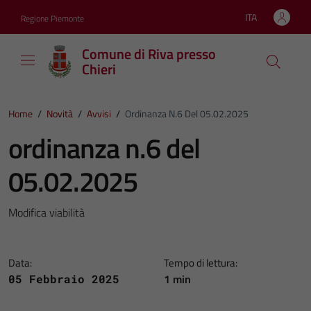
Vai ai contenuti
Vai al footer
ITA
Regione Piemonte
Lingua attiva:
Comune di Riva presso
Chieri
Home
/
Novità
/
Avvisi
/
Ordinanza N.6 Del 05.02.2025
ordinanza n.6 del
05.02.2025
Modifica viabilità
Data:
Tempo di lettura:
1 min
05 Febbraio 2025