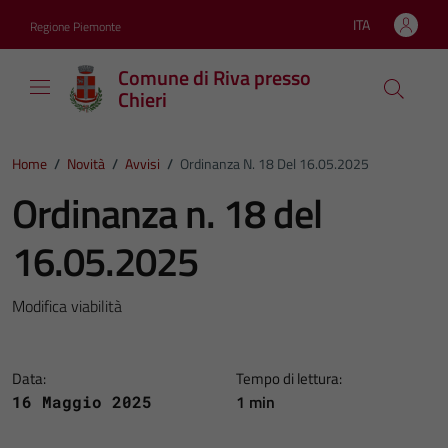
Vai ai contenuti
Vai al footer
ITA
Regione Piemonte
Lingua attiva:
Comune di Riva presso
Chieri
Home
/
Novità
/
Avvisi
/
Ordinanza N. 18 Del 16.05.2025
Ordinanza n. 18 del
16.05.2025
Modifica viabilità
Data:
Tempo di lettura:
1 min
16 Maggio 2025