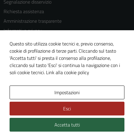
Segnalazione disservizio
Richiesta assistenza
Amministrazione trasparente
Informativa privacy
Cookie Policy
Questo sito utilizza cookie tecnici e, previo consenso,
Note legali
cookie di profilazione di terze parti. Cliccando sul tasto
'Accetta tutti' si presta il consenso alla profilazione,
Dichiarazione di accessibilità
cliccando sul tasto 'Esci' si continua la navigazione con i
Piano di miglioramento del sito
soli cookie tecnici.
Link alla cookie policy
Area Privata
Impostazioni
Esci
Accetta tutti
Credits: ©
Technical Design s.r.l.