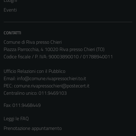
Luoghi
Tecnici
Eventi
Questi cookie
sono necessari
per il
CONTATTI
funzionamento
Comune di Riva presso Chieri
del sito e non
Piazza Parrocchia, 4 10020 Riva presso Chieri (TO)
possono
Codice fiscale / P. IVA: 90003890010 / 01788940011
essere
disabilitati.
Ufficio Relazioni con il Pubblico
Questi cookie
Email:
info@comune.rivapressochieri.to.it
non raccolgono
PEC:
comune.rivapressochieri@postecert.it
informazioni
Centralino unico: 011.9469103
personali.
Fax: 011.9468449
Leggi le FAQ
Prenotazione appuntamento