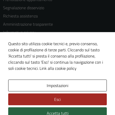
Segnalazione disservizio
Richiesta assistenza
Amministrazione trasparente
Informativa privacy
Cookie Policy
Questo sito utilizza cookie tecnici e, previo consenso,
Note legali
cookie di profilazione di terze parti. Cliccando sul tasto
'Accetta tutti' si presta il consenso alla profilazione,
Dichiarazione di accessibilità
cliccando sul tasto 'Esci' si continua la navigazione con i
Piano di miglioramento del sito
soli cookie tecnici.
Link alla cookie policy
Area Privata
Impostazioni
Esci
Accetta tutti
Credits: ©
Technical Design s.r.l.