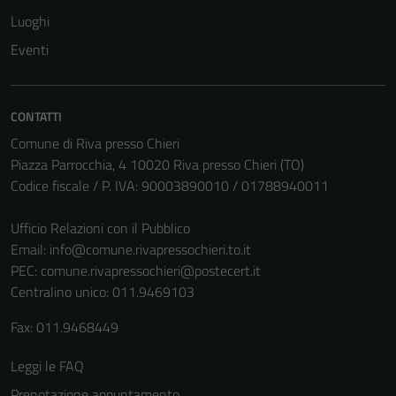
Luoghi
Tecnici
Eventi
Questi cookie
sono necessari
per il
CONTATTI
funzionamento
Comune di Riva presso Chieri
del sito e non
Piazza Parrocchia, 4 10020 Riva presso Chieri (TO)
possono
Codice fiscale / P. IVA: 90003890010 / 01788940011
essere
disabilitati.
Ufficio Relazioni con il Pubblico
Questi cookie
Email:
info@comune.rivapressochieri.to.it
non raccolgono
PEC:
comune.rivapressochieri@postecert.it
informazioni
Centralino unico: 011.9469103
personali.
Fax: 011.9468449
Leggi le FAQ
Prenotazione appuntamento