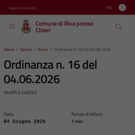
Vai ai contenuti
Vai al footer
ITA
Regione Piemonte
Lingua attiva:
Comune di Riva presso
Chieri
Home
/
Novità
/
Avvisi
/
Ordinanza N. 16 Del 04.06.2026
Ordinanza n. 16 del
04.06.2026
Modifica viabilità
Data:
Tempo di lettura:
1 min
04 Giugno 2026