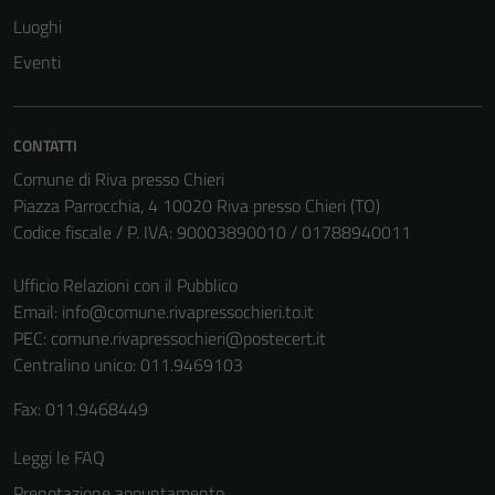
Luoghi
Tecnici
Eventi
Questi cookie
sono necessari
per il
CONTATTI
funzionamento
Comune di Riva presso Chieri
del sito e non
Piazza Parrocchia, 4 10020 Riva presso Chieri (TO)
possono
Codice fiscale / P. IVA: 90003890010 / 01788940011
essere
disabilitati.
Ufficio Relazioni con il Pubblico
Questi cookie
Email:
info@comune.rivapressochieri.to.it
non raccolgono
PEC:
comune.rivapressochieri@postecert.it
informazioni
Centralino unico: 011.9469103
personali.
Fax: 011.9468449
Leggi le FAQ
Prenotazione appuntamento