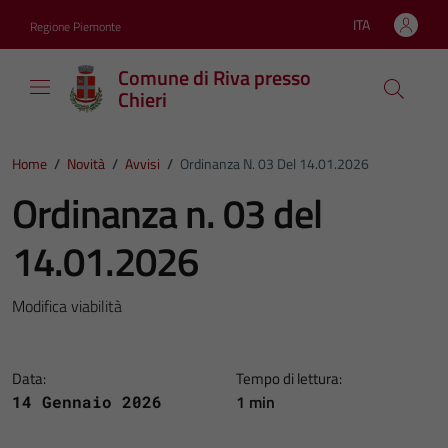
Vai ai contenuti
Vai al footer
ITA
Regione Piemonte
Lingua attiva:
Comune di Riva presso
Chieri
Home
/
Novità
/
Avvisi
/
Ordinanza N. 03 Del 14.01.2026
Ordinanza n. 03 del
14.01.2026
Modifica viabilità
Data:
Tempo di lettura:
1 min
14 Gennaio 2026