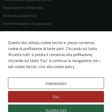
Segnalazione disservizio
Richiesta assistenza
Amministrazione trasparente
Informativa privacy
Cookie Policy
Questo sito utilizza cookie tecnici e, previo consenso,
Note legali
cookie di profilazione di terze parti. Cliccando sul tasto
'Accetta tutti' si presta il consenso alla profilazione,
Dichiarazione di accessibilità
cliccando sul tasto 'Esci' si continua la navigazione con i
Piano di miglioramento del sito
soli cookie tecnici.
Link alla cookie policy
Area Privata
Impostazioni
Esci
Accetta tutti
Credits: ©
Technical Design s.r.l.