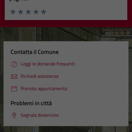
Valuta 1 stelle su 5
Valuta 2 stelle su 5
Valuta 3 stelle su 5
Valuta 4 stelle su 5
Valuta 5 stelle su 5
Contatta il Comune
Leggi le domande frequenti
Richiedi assistenza
Prenota appuntamento
Problemi in città
Segnala disservizio