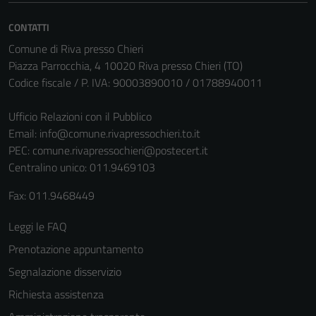
Questi cookie
CONTATTI
sono necessari
per il
Comune di Riva presso Chieri
funzionamento
Piazza Parrocchia, 4 10020 Riva presso Chieri (TO)
del sito e non
Codice fiscale / P. IVA: 90003890010 / 01788940011
possono
essere
Ufficio Relazioni con il Pubblico
disabilitati.
Email:
info@comune.rivapressochieri.to.it
Questi cookie
PEC:
comune.rivapressochieri@postecert.it
non raccolgono
Centralino unico: 011.9469103
informazioni
Fax: 011.9468449
personali.
Leggi le FAQ
Prenotazione appuntamento
Segnalazione disservizio
Richiesta assistenza