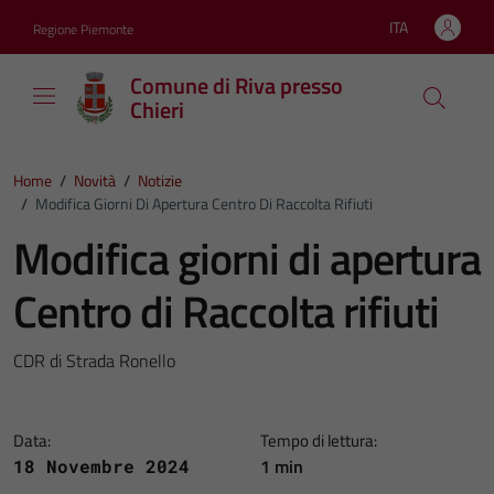
Vai ai contenuti
Vai al footer
ITA
Regione Piemonte
Lingua attiva:
Comune di Riva presso
Chieri
Home
/
Novità
/
Notizie
/
Modifica Giorni Di Apertura Centro Di Raccolta Rifiuti
Modifica giorni di apertura
Centro di Raccolta rifiuti
CDR di Strada Ronello
Data:
Tempo di lettura:
1 min
18 Novembre 2024