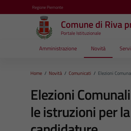
Vai ai contenuti
Vai al footer
Regione Piemonte
Comune di Riva pr
Portale Istituzionale
Amministrazione
Novità
Servi
Home
/
Novità
/
Comunicati
/
Elezioni Comunal
Elezioni Comunali
le istruzioni per 
candidature