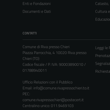
Enti e Fondazioni
Catasto,
Documenti e Dati
Cultura 
Educazio
CONTATTI
Comune di Riva presso Chieri
Leggi le
Piazza Parrocchia, 4 10020 Riva presso
Prenota
Chieri (TO)
Segnalazi
Codice fiscale / P. IVA: 90003890010 /
01788940011
Richiest
Ufficio Relazioni con il Pubblico
Email:
info@comune.rivapressochieri.to.it
PEC:
comune.rivapressochieri@postecert.it
Centralino unico: 011.9469103