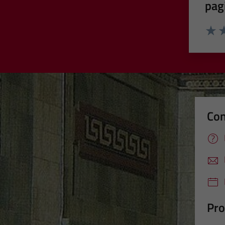
pag
Valut
Va
Con
Pro