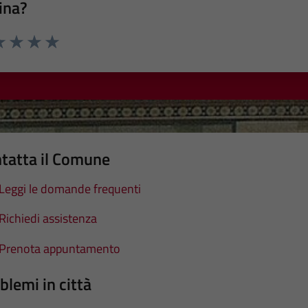
ina?
a 1 stelle su 5
luta 2 stelle su 5
Valuta 3 stelle su 5
Valuta 4 stelle su 5
Valuta 5 stelle su 5
tatta il Comune
Leggi le domande frequenti
Richiedi assistenza
Prenota appuntamento
blemi in città