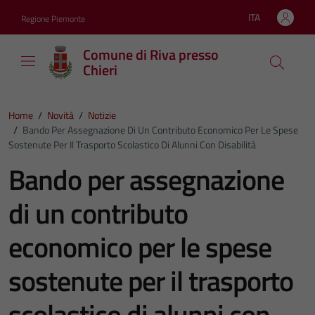
Vai ai contenuti
Vai al footer
ITA
Regione Piemonte
Lingua attiva:
Comune di Riva presso
Chieri
Home
/
Novità
/
Notizie
/
Bando Per Assegnazione Di Un Contributo Economico Per Le Spese
Sostenute Per Il Trasporto Scolastico Di Alunni Con Disabilità
Bando per assegnazione
di un contributo
economico per le spese
sostenute per il trasporto
scolastico di alunni con