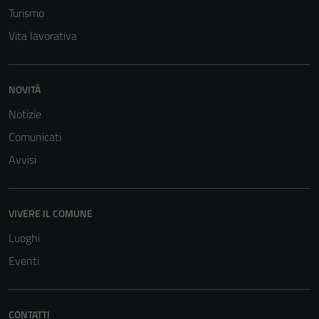
Turismo
Vita lavorativa
NOVITÀ
Notizie
Comunicati
Tecnici
Questi cookie
Avvisi
sono necessari
per il
funzionamento
VIVERE IL COMUNE
del sito e non
Luoghi
possono
Eventi
essere
disabilitati.
Questi cookie
non raccolgono
CONTATTI