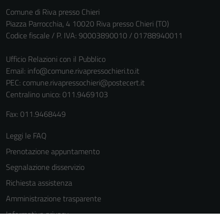
informazioni
Comune di Riva presso Chieri
personali.
Piazza Parrocchia, 4 10020 Riva presso Chieri (TO)
Codice fiscale / P. IVA: 90003890010 / 01788940011
Ufficio Relazioni con il Pubblico
Email:
info@comune.rivapressochieri.to.it
PEC:
comune.rivapressochieri@postecert.it
Centralino unico: 011.9469103
Fax: 011.9468449
Leggi le FAQ
Prenotazione appuntamento
Segnalazione disservizio
Richiesta assistenza
Amministrazione trasparente
Informativa privacy