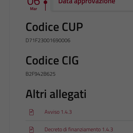
06
Data approvazione
Mar
Codice CUP
D71F23001690006
Codice CIG
B2F942B625
Altri allegati
Avviso 1.4.3
Decreto di finanziamento 1.4.3