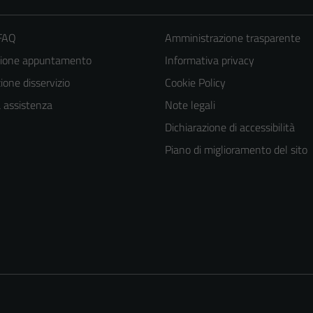
 FAQ
Amministrazione trasparente
zione appuntamento
Informativa privacy
one disservizio
Cookie Policy
a assistenza
Note legali
Dichiarazione di accessibilità
Piano di miglioramento del sito
Tecnici
Questi cookie
sono necessari
per il
funzionamento
del sito e non
possono
essere