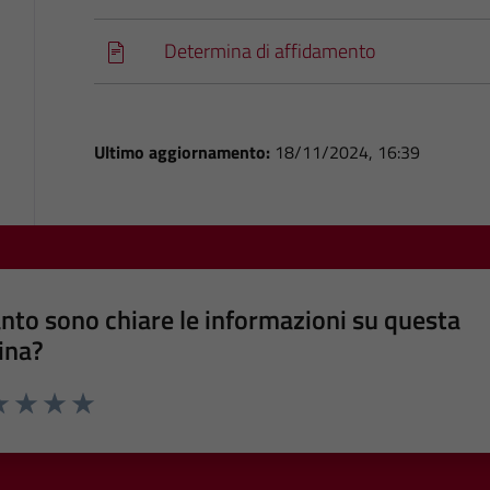
Determina di affidamento
Ultimo aggiornamento:
18/11/2024, 16:39
nto sono chiare le informazioni su questa
ina?
a 1 stelle su 5
luta 2 stelle su 5
Valuta 3 stelle su 5
Valuta 4 stelle su 5
Valuta 5 stelle su 5