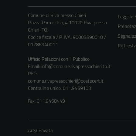
Comune di Riva presso Chieri
Leggi le
Piazza Parrocchia, 4 10020 Riva presso
Prenota
Chieri (TO)
Segnalazi
Codice fiscale / P. IVA: 90003890010 /
01788940011
Richiest
Ufficio Relazioni con il Pubblico
Email:
info@comune.rivapressochieri.to.it
PEC:
comune.rivapressochieri@postecert.it
Centralino unico: 011.9469103
Fax: 011.9468449
Area Privata