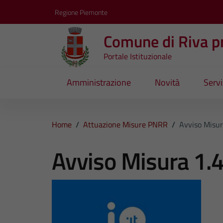
Vai ai contenuti
Vai al footer
Regione Piemonte
Comune di Riva pr
Portale Istituzionale
Amministrazione
Novità
Servi
Home
/
Attuazione Misure PNRR
/
Avviso Misur
Avviso Misura 1.