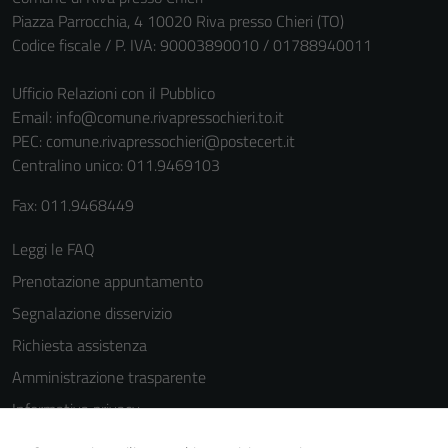
Piazza Parrocchia, 4 10020 Riva presso Chieri (TO)
Codice fiscale / P. IVA: 90003890010 / 01788940011
Ufficio Relazioni con il Pubblico
Email:
info@comune.rivapressochieri.to.it
PEC:
comune.rivapressochieri@postecert.it
Centralino unico: 011.9469103
Tecnici
Fax: 011.9468449
Questi cookie
sono necessari
Leggi le FAQ
per il
funzionamento
Prenotazione appuntamento
del sito e non
Segnalazione disservizio
possono
Richiesta assistenza
essere
disabilitati.
Amministrazione trasparente
Questi cookie
Informativa privacy
non raccolgono
Cookie Policy
informazioni