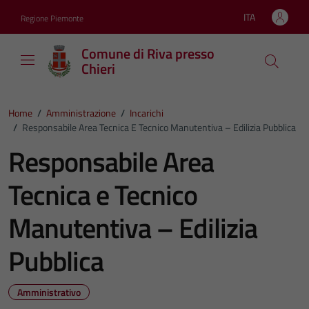
Vai ai contenuti
Vai al footer
ITA
Regione Piemonte
Lingua attiva:
Comune di Riva presso
Chieri
Home
/
Amministrazione
/
Incarichi
/
Responsabile Area Tecnica E Tecnico Manutentiva – Edilizia Pubblica
Responsabile Area
Tecnica e Tecnico
Manutentiva – Edilizia
Pubblica
Amministrativo