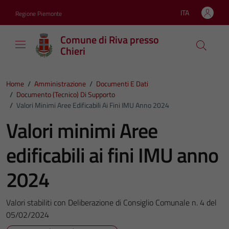
Vai ai contenuti
Vai al footer
ITA
Regione Piemonte
Lingua attiva:
Comune di Riva presso
Chieri
Home
/
Amministrazione
/
Documenti E Dati
/
Documento (tecnico) Di Supporto
/
Valori Minimi Aree Edificabili Ai Fini IMU Anno 2024
Valori minimi Aree
edificabili ai fini IMU anno
2024
Valori stabiliti con Deliberazione di Consiglio Comunale n. 4 del
05/02/2024