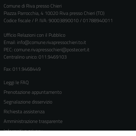
Comune di Riva presso Chieri
sono necessari
Piazza Parrocchia, 4 10020 Riva presso Chieri (TO)
per il
Codice fiscale / P. IVA: 90003890010 / 01788940011
funzionamento
del sito e non
Ufficio Relazioni con il Pubblico
possono
Email:
info@comune.rivapressochieri.to.it
essere
PEC:
comune.rivapressochieri@postecert.it
disabilitati.
Centralino unico: 011.9469103
Questi cookie
non raccolgono
Fax: 011.9468449
informazioni
personali.
Leggi le FAQ
Prenotazione appuntamento
Segnalazione disservizio
Richiesta assistenza
Amministrazione trasparente
Informativa privacy