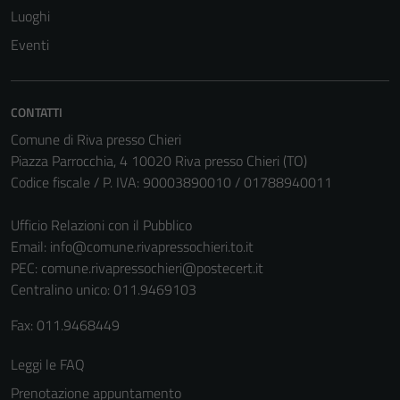
Luoghi
Tecnici
Eventi
Questi cookie
sono necessari
per il
CONTATTI
funzionamento
Comune di Riva presso Chieri
del sito e non
Piazza Parrocchia, 4 10020 Riva presso Chieri (TO)
possono
Codice fiscale / P. IVA: 90003890010 / 01788940011
essere
disabilitati.
Ufficio Relazioni con il Pubblico
Questi cookie
Email:
info@comune.rivapressochieri.to.it
non raccolgono
PEC:
comune.rivapressochieri@postecert.it
informazioni
Centralino unico: 011.9469103
personali.
Fax: 011.9468449
Leggi le FAQ
Prenotazione appuntamento