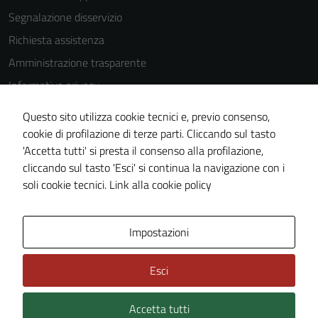
Segnalazione disservizio
Richiesta assistenza
Amministrazione trasparente
Informativa privacy
Cookie Policy
Questo sito utilizza cookie tecnici e, previo consenso,
Note legali
cookie di profilazione di terze parti. Cliccando sul tasto
'Accetta tutti' si presta il consenso alla profilazione,
Dichiarazione di accessibilità
cliccando sul tasto 'Esci' si continua la navigazione con i
Piano di miglioramento del sito
soli cookie tecnici.
Link alla cookie policy
Area Privata
Impostazioni
Esci
Accetta tutti
Credits: ©
Technical Design s.r.l.