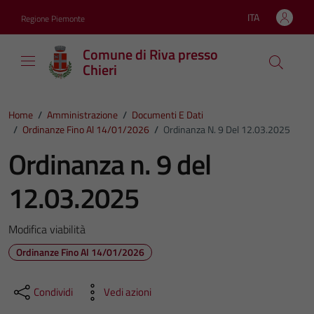
Vai ai contenuti
Vai al footer
ITA
Regione Piemonte
Lingua attiva:
Comune di Riva presso
Chieri
Home
/
Amministrazione
/
Documenti E Dati
/
Ordinanze Fino Al 14/01/2026
/
Ordinanza N. 9 Del 12.03.2025
Ordinanza n. 9 del
12.03.2025
Modifica viabilità
Ordinanze Fino Al 14/01/2026
Condividi
Vedi azioni