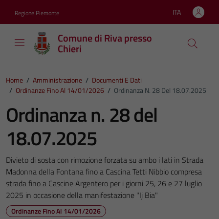
Vai ai contenuti
Vai al footer
ITA
Regione Piemonte
Lingua attiva:
Comune di Riva presso
Chieri
Home
/
Amministrazione
/
Documenti E Dati
/
Ordinanze Fino Al 14/01/2026
/
Ordinanza N. 28 Del 18.07.2025
Ordinanza n. 28 del
18.07.2025
Divieto di sosta con rimozione forzata su ambo i lati in Strada
Madonna della Fontana fino a Cascina Tetti Nibbio compresa
strada fino a Cascine Argentero per i giorni 25, 26 e 27 luglio
2025 in occasione della manifestazione "Ij Bia"
Ordinanze Fino Al 14/01/2026