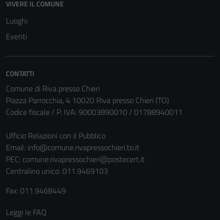
VIVERE IL COMUNE
Luoghi
Tecnici
Eventi
Questi cookie
sono necessari
per il
funzionamento
CONTATTI
del sito e non
Comune di Riva presso Chieri
possono
Piazza Parrocchia, 4 10020 Riva presso Chieri (TO)
essere
Codice fiscale / P. IVA: 90003890010 / 01788940011
disabilitati.
Questi cookie
Ufficio Relazioni con il Pubblico
non raccolgono
Email:
info@comune.rivapressochieri.to.it
informazioni
PEC:
comune.rivapressochieri@postecert.it
personali.
Centralino unico: 011.9469103
Fax: 011.9468449
Leggi le FAQ