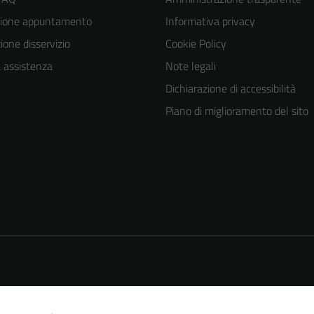
zione appuntamento
Informativa privacy
one disservizio
Cookie Policy
a assistenza
Note legali
Dichiarazione di accessibilità
Piano di miglioramento del sito
Tecnici