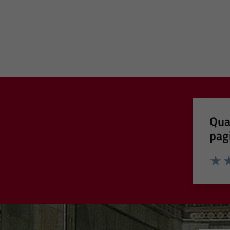
Qua
pag
Valut
Va