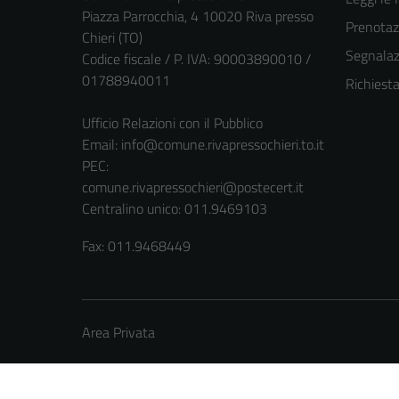
Piazza Parrocchia, 4 10020 Riva presso
Prenota
Chieri (TO)
Segnalazi
Codice fiscale / P. IVA: 90003890010 /
01788940011
Richiest
Ufficio Relazioni con il Pubblico
Email:
info@comune.rivapressochieri.to.it
PEC:
comune.rivapressochieri@postecert.it
Centralino unico: 011.9469103
Fax: 011.9468449
Area Privata