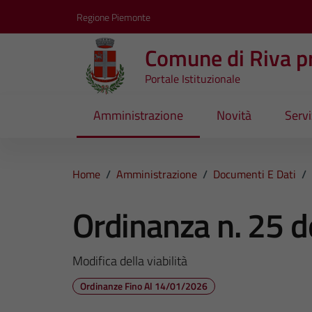
Vai ai contenuti
Vai al footer
Regione Piemonte
Comune di Riva pr
Portale Istituzionale
Amministrazione
Novità
Servi
Home
/
Amministrazione
/
Documenti E Dati
/
Ordinanza n. 25 
Modifica della viabilità
Ordinanze Fino Al 14/01/2026