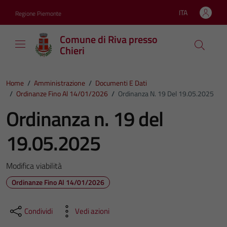
Vai ai contenuti
Vai al footer
ITA
Regione Piemonte
Lingua attiva:
Comune di Riva presso
Chieri
Home
/
Amministrazione
/
Documenti E Dati
/
Ordinanze Fino Al 14/01/2026
/
Ordinanza N. 19 Del 19.05.2025
Ordinanza n. 19 del
19.05.2025
Modifica viabilità
Ordinanze Fino Al 14/01/2026
Condividi
Vedi azioni