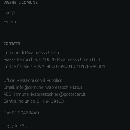
VIVERE IL COMUNE
Luoghi
Tecnici
Eventi
Questi cookie
sono necessari
per il
funzionamento
CONTATTI
del sito e non
Comune di Riva presso Chieri
possono
Piazza Parrocchia, 4 10020 Riva presso Chieri (TO)
essere
Codice fiscale / P. IVA: 90003890010 / 01788940011
disabilitati.
Questi cookie
Ufficio Relazioni con il Pubblico
non raccolgono
Email:
info@comune.rivapressochieri.to.it
informazioni
PEC:
comune.rivapressochieri@postecert.it
personali.
Centralino unico: 011.9469103
Fax: 011.9468449
Leggi le FAQ