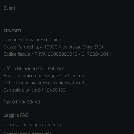
Eventi
Tecnici
Questi cookie
sono necessari
per il
CONTATTI
funzionamento
Comune di Riva presso Chieri
del sito e non
Piazza Parrocchia, 4 10020 Riva presso Chieri (TO)
possono
Codice fiscale / P. IVA: 90003890010 / 01788940011
essere
disabilitati.
Ufficio Relazioni con il Pubblico
Questi cookie
Email:
info@comune.rivapressochieri.to.it
non raccolgono
PEC:
comune.rivapressochieri@postecert.it
informazioni
Centralino unico: 011.9469103
personali.
Fax: 011.9468449
Leggi le FAQ
Prenotazione appuntamento