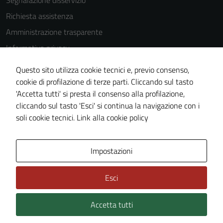
Segnalazione disservizio
Richiesta assistenza
Amministrazione trasparente
Informativa privacy
Cookie Policy
Questo sito utilizza cookie tecnici e, previo consenso,
Note legali
cookie di profilazione di terze parti. Cliccando sul tasto
'Accetta tutti' si presta il consenso alla profilazione,
Dichiarazione di accessibilità
cliccando sul tasto 'Esci' si continua la navigazione con i
Piano di miglioramento del sito
soli cookie tecnici.
Link alla cookie policy
Area Privata
Impostazioni
Esci
Accetta tutti
Credits: ©
Technical Design s.r.l.