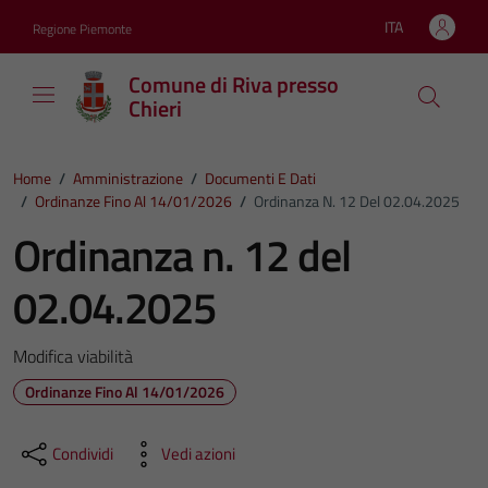
Vai ai contenuti
Vai al footer
ITA
Regione Piemonte
Lingua attiva:
Comune di Riva presso
Chieri
Home
/
Amministrazione
/
Documenti E Dati
/
Ordinanze Fino Al 14/01/2026
/
Ordinanza N. 12 Del 02.04.2025
Ordinanza n. 12 del
02.04.2025
Modifica viabilità
Ordinanze Fino Al 14/01/2026
Condividi
Vedi azioni