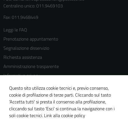
del sito e non
Centralino unico: 011.9469103
possono
essere
Fax: 011.9468449
disabilitati.
Leggi le FAQ
Questi cookie
non raccolgono
Prenotazione appuntamento
informazioni
Segnalazione disservizio
personali.
Richiesta assistenza
Amministrazione trasparente
Informativa privacy
Cookie Policy
Questo sito utilizza cookie tecnici e, previo consenso,
Note legali
cookie di profilazione di terze parti. Cliccando sul tasto
'Accetta tutti' si presta il consenso alla profilazione,
Dichiarazione di accessibilità
cliccando sul tasto 'Esci' si continua la navigazione con i
Piano di miglioramento del sito
soli cookie tecnici.
Link alla cookie policy