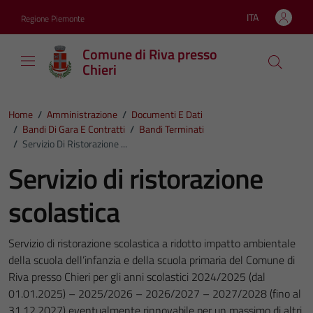
Vai ai contenuti
Vai al footer
ITA
Regione Piemonte
Lingua attiva:
Comune di Riva presso
Chieri
Home
/
Amministrazione
/
Documenti E Dati
/
Bandi Di Gara E Contratti
/
Bandi Terminati
/
Servizio Di Ristorazione ...
Servizio di ristorazione
scolastica
Servizio di ristorazione scolastica a ridotto impatto ambientale
della scuola dell’infanzia e della scuola primaria del Comune di
Riva presso Chieri per gli anni scolastici 2024/2025 (dal
01.01.2025) – 2025/2026 – 2026/2027 – 2027/2028 (fino al
31.12.2027) eventualmente rinnovabile per un massimo di altri