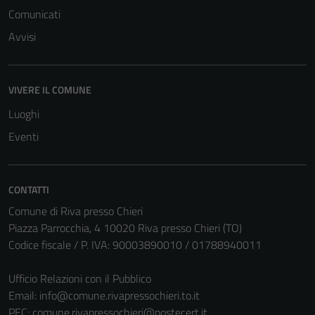
Comunicati
Avvisi
VIVERE IL COMUNE
Luoghi
Eventi
CONTATTI
Comune di Riva presso Chieri
Piazza Parrocchia, 4 10020 Riva presso Chieri (TO)
Tecnici
Codice fiscale / P. IVA: 90003890010 / 01788940011
Questi cookie
sono necessari
Ufficio Relazioni con il Pubblico
per il
Email:
info@comune.rivapressochieri.to.it
funzionamento
PEC:
comune.rivapressochieri@postecert.it