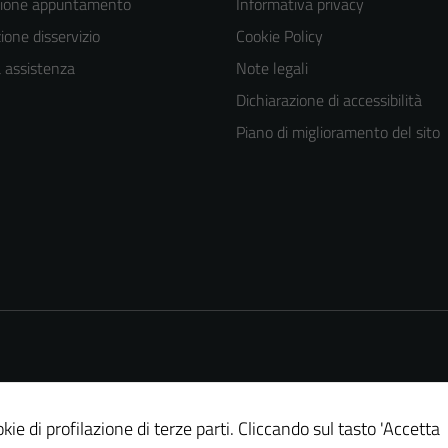
zione appuntamento
Informativa privacy
one disservizio
Cookie Policy
a assistenza
Note legali
Dichiarazione di accessibilità
Piano di miglioramento del sito
kie di profilazione di terze parti. Cliccando sul tasto 'Accetta
Tecnici