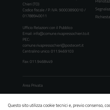
Prenota
Chieri (TO)
Segnalazi
Codice fiscale / P. IVA: 90003890010 /
01788940011
Richiest
Ufficio Relazioni con il Pubblico
Email:
info@comune.rivapressochieri.to.it
PEC:
comune.rivapressochieri@postecert.it
Centralino unico: 011.9469103
Fax: 011.9468449
Area Privata
Questo sito utilizza cookie tecnici e, previo consenso, coo