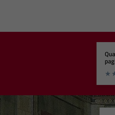
Qua
pag
Valut
Va