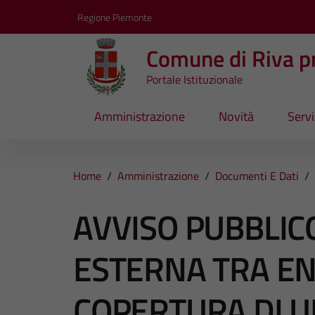
Vai ai contenuti
Vai al footer
Regione Piemonte
Comune di Riva pr
Portale Istituzionale
Amministrazione
Novità
Servi
Home
/
Amministrazione
/
Documenti E Dati
/
AVVISO PUBBLICO
ESTERNA TRA EN
COPERTURA DI U