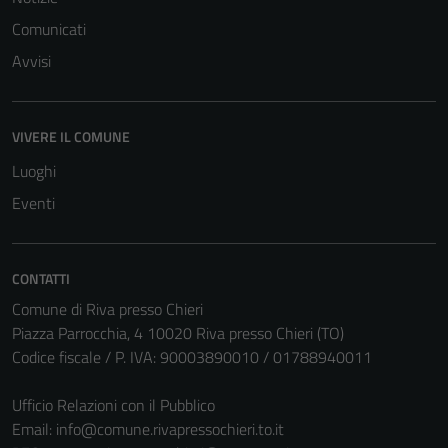
Comunicati
Avvisi
Tecnici
VIVERE IL COMUNE
Questi cookie
sono necessari
Luoghi
per il
Eventi
funzionamento
del sito e non
possono
CONTATTI
essere
disabilitati.
Comune di Riva presso Chieri
Questi cookie
Piazza Parrocchia, 4 10020 Riva presso Chieri (TO)
non raccolgono
Codice fiscale / P. IVA: 90003890010 / 01788940011
informazioni
personali.
Ufficio Relazioni con il Pubblico
Email:
info@comune.rivapressochieri.to.it