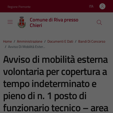
Vai ai contenuti
Vai al footer
ITA
Regione Piemonte
Lingua attiva:
Comune di Riva presso
Chieri
Home
/
Amministrazione
/
Documenti E Dati
/
Bandi Di Concorso
/
Avviso Di Mobilità Ester...
Avviso di mobilità esterna
volontaria per copertura a
tempo indeterminato e
pieno di n. 1 posto di
funzionario tecnico – area