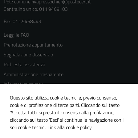
PEC:
comune.rivapressochieri@postecert.it
Centralino unico: 011.9469103
Fax: 011.9468449
Leggi le FAQ
Prenotazione appuntamento
Segnalazione disservizio
Richiesta assistenza
Amministrazione trasparente
Informativa privacy
Cookie Policy
Questo sito utilizza cookie tecnici e, previo consenso,
Note legali
cookie di profilazione di terze parti. Cliccando sul tasto
'Accetta tutti' si presta il consenso alla profilazione,
Dichiarazione di accessibilità
cliccando sul tasto 'Esci' si continua la navigazione con i
Piano di miglioramento del sito
soli cookie tecnici.
Link alla cookie policy