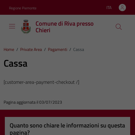
Vai ai contenuti
Vai al footer
ITA
Regione Piemonte
Lingua attiva:
Comune di Riva presso
Chieri
Home
/
Private Area
/
Pagamenti
/
Cassa
Cassa
[customer-area-payment-checkout /]
Pagina aggiornata il 03/07/2023
Quanto sono chiare le informazioni su questa
pagina?