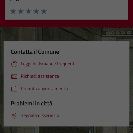
Valuta 1 stelle su 5
Valuta 2 stelle su 5
Valuta 3 stelle su 5
Valuta 4 stelle su 5
Valuta 5 stelle su 5
Contatta il Comune
Leggi le domande frequenti
Richiedi assistenza
Prenota appuntamento
Problemi in città
Segnala disservizio