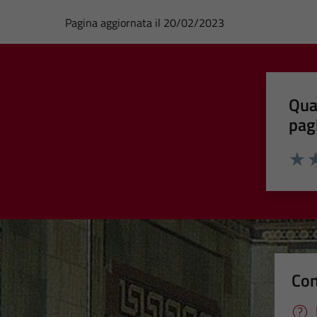
Pagina aggiornata il 20/02/2023
Qua
pag
Valut
Va
Con