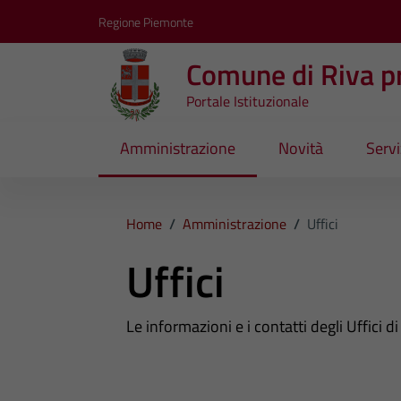
Vai ai contenuti
Vai al footer
Regione Piemonte
Comune di Riva pr
Portale Istituzionale
Amministrazione
Novità
Servi
Home
/
Amministrazione
/
Uffici
Uffici
Le informazioni e i contatti degli Uffici di C