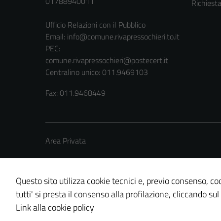
01788940011
Richiest
Ufficio Relazioni con il Pubblico
Email:
info@comune.rivapressochieri.to.it
PEC:
comune.rivapressochieri@postecert.it
Centralino unico: 011.9469103
Fax: 011.9468449
Area Privata
Questo sito utilizza cookie tecnici e, previo consenso, coo
tutti' si presta il consenso alla profilazione, cliccando sul
Credits: ©
Technical Design s.r.l.
Link alla cookie policy